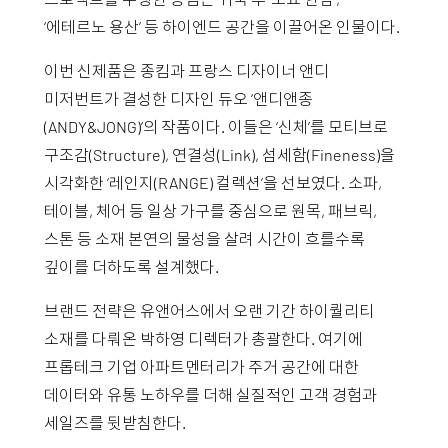
‘에테르노 용산’ 등 하이엔드 공간을 이끌어온 인물이다.
이번 신제품은 종킴과 프랑스 디자이너 앤디
미저번트가 결성한 디자인 듀오 ‘앤디앤종
(ANDY&JONG)’의 작품이다. 이들은 ‘신체’를 모티브로
구조감(Structure), 연결성(Link), 섬세함(Fineness)을
시각화한 ‘레인지(RANGE) 컬렉션’을 선보였다. 소파,
테이블, 체어 등 일상 가구를 중심으로 원목, 패브릭,
스톤 등 소재 본연의 물성을 살려 시간이 흐를수록
깊이를 더하도록 설계했다.
브랜드 전략은 유앤어스에서 오랜 기간 하이퀄리티
소재를 다뤄온 박하영 디렉터가 총괄한다. 여기에
프롭테크 기업 아파트멘터리가 주거 공간에 대한
데이터와 유통 노하우를 더해 실질적인 고객 경험과
세일즈를 뒷받침한다.