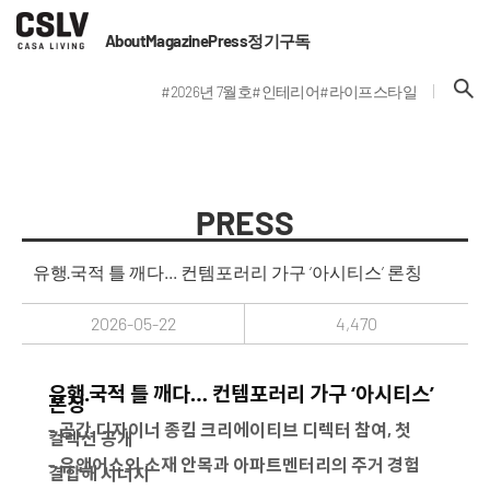
About
Magazine
Press
정기구독
#2026년 7월호
#인테리어
#라이프스타일
PRESS
유행·국적 틀 깨다… 컨템포러리 가구 ‘아시티스’ 론칭
2026-05-22
4,470
유행·국적 틀 깨다… 컨템포러리 가구 ‘아시티스’
론칭
- 공간 디자이너 종킴 크리에이티브 디렉터 참여, 첫
컬렉션 공개
- 유앤어스의 소재 안목과 아파트멘터리의 주거 경험
결합해 시너지