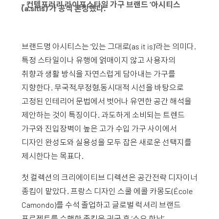
- 컨템포러리 라이프스타일 가구 브랜드 ‘아시티스
(a.sitis)’가 공식 론칭했다.
브랜드명 아시티스는 ‘있는 그대로(as it is)’라는 의미다.
특정 스타일이나 유행에 얽매이지 않고 사용자의
취향과 생활 방식을 자연스럽게 담아내는 가구를
지향한다. 무국적·무정형·동시대적 시선을 바탕으로
고정된 인테리어 문법에서 벗어나 유연한 공간 해석을
제안하는 것이 특징이다. 과도하게 소비되는 트렌드
가구와 진입장벽이 높은 고가 수입 가구 사이에서
디자인 완성도와 실용성을 모두 잡은 새로운 선택지를
제시한다는 목표다.
첫 컬렉션의 크리에이티브 디렉션은 공간전략 디자이너
종킴이 맡았다. 프랑스 디자인 스쿨 에콜 카몽도(École
Camondo)를 수석 졸업하고 글로벌 럭셔리 브랜드
프로젝트를 수행한 종킴은 귀국 후 ‘소요 한남’,