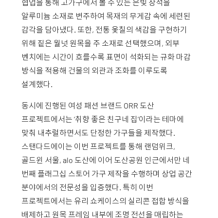
협업을 통해 고가구에서 볼 수 있는 은빛 장석을
알루미늄 소재로 변주하여 목재의 무게감 속에 세련된
감각을 담아냈다.
또한, 전통 옻칠의 색감을 구현하기
위해 짙은 월넛 원목을 주 소재로 선택했으며, 외부
벤치에는 시간이 흐를수록 표면이 석화되는 규화 마감
방식을 적용해 건물의 외관과 조화를 이루도록
설계했다.
동시에 진행된 여성 패션 브랜드 ORR 도산
프로젝트에서는 ‘취향 좋은 친구네 집’이라는 테마에
맞춰 내추럴하면서도 단정한 가구들을 제작했다.
스탠다드에이는 이번 프로젝트를 통해 랜덤위크,
골드윈 서울, alo 도산에 이어 도산공원 인근에서만 네
번째 플래그십 스토어 가구 제작을 수행하며 상업 공간
분야에서의 전문성을 입증했다. 특히 이번
프로젝트에서는 유리 쇼케이스의 실리콘 접합 방식을
배제하고 원목 프레임 내부에 조명 전선을 매립하는