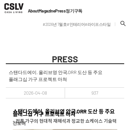
About
Magazine
Press
정기구독
#2026년 7월호
#인테리어
#라이프스타일
PRESS
스탠다드에이, 올리브영 안국·ORR 도산 등 주요
플래그십 가구 프로젝트 마쳐
2026-04-08
937
스탠다드에이, 올리브영 안국·ORR 도산 등 주요
플래그십 가구 프로젝트 마쳐
- 전통 가구의 현대적 재해석과 정교한 쇼케이스 기술력
선보여