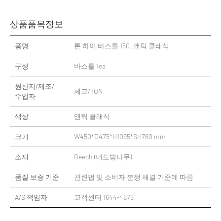
상품품목정보
품명
톤 하이 바스툴 150_앤틱 클래식
구성
바스툴 1ea
원산지/제조/
체코/TON
수입자
색상
앤틱 클래식
크기
W450*D475*H1095*SH760 mm
소재
Beech (너도밤나무)
품질 보증 기준
관련법 및 소비자 분쟁 해결 기준에 따름
A/S 책임자
고객센터 1644-4676