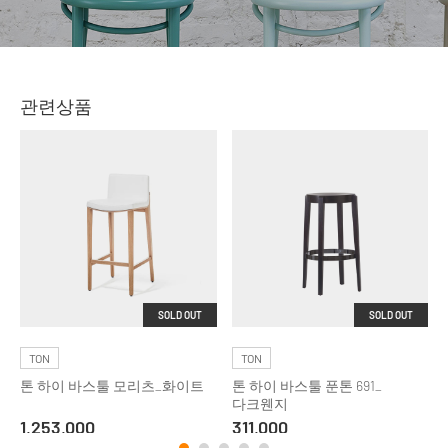
관련상품
SOLD OUT
SOLD OUT
TON
TON
톤 하이 바스툴 모리츠_화이트
톤 하이 바스툴 푼톤 691_
다크웬지
1,253,000
311,000