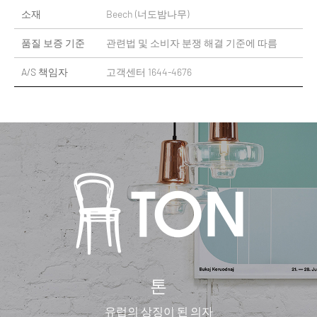
소재
Beech (너도밤나무)
품질 보증 기준
관련법 및 소비자 분쟁 해결 기준에 따름
A/S 책임자
고객센터 1644-4676
톤
유럽의 상징이 된 의자