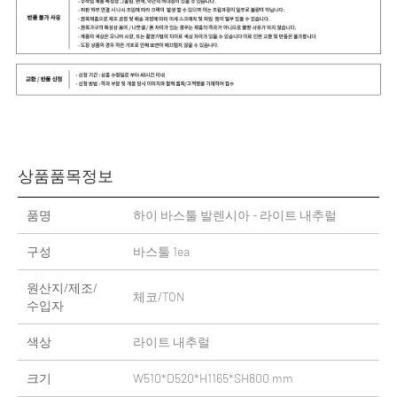
상품품목정보
품명
하이 바스툴 발렌시아 - 라이트 내추럴
구성
바스툴 1ea
원산지/제조/
체코/TON
수입자
색상
라이트 내추럴
크기
W510*D520*H1165*SH800 mm