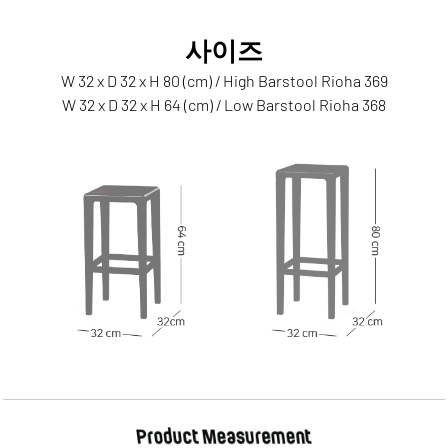
사이즈
W 32 x D 32 x H 80 (cm) / High Barstool Rioha 369
W 32 x D 32 x H 64 (cm) / Low Barstool Rioha 368