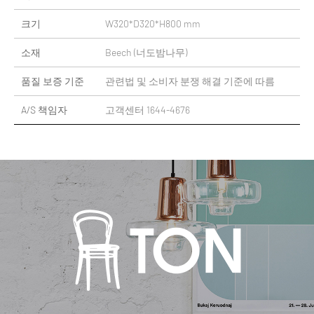
크기
W320*D320*H800 mm
소재
Beech (너도밤나무)
품질 보증 기준
관련법 및 소비자 분쟁 해결 기준에 따름
A/S 책임자
고객센터 1644-4676