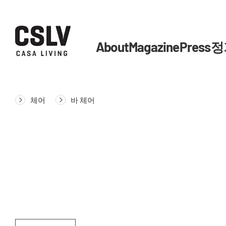
About
Magazine
Press
정
체어
바 체어