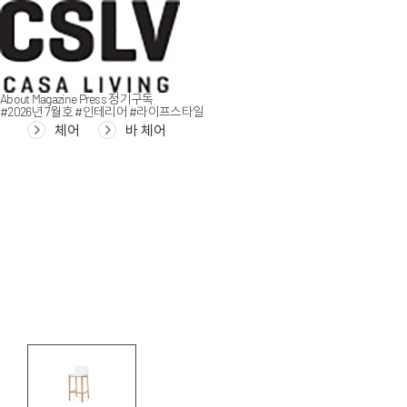
About
Magazine
Press
정기구독
#2026년 7월호
#인테리어
#라이프스타일
체어
바 체어