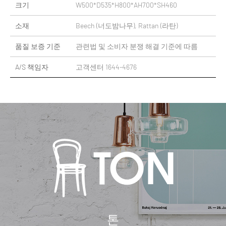
크기
W500*D535*H800*AH700*SH460
소재
Beech (너도밤나무), Rattan (라탄)
품질 보증 기준
관련법 및 소비자 분쟁 해결 기준에 따름
A/S 책임자
고객센터 1644-4676
톤