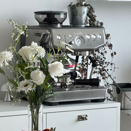
포스코이앤씨와 협업하여 아틀리
만나 절제와 여백의 디자인 철학
초월한 본질과 경험적 럭셔리를 
나섭니다. 코펜하겐의 고풍스러운
편집숍들이 자리한 거리에 위치한 
스테이입니다. 석양의 황금빛 온
일상을 바꾸는 혁신적인 아이디
페스티벌 ‘콘센트리코’도 함께 
드러내는 매혹적인 향수의 공간,
시간에 새로운 의미를 건네는 
언젠가 이루고 싶은 큰 변화는 아
고요한 여백 속에서 오로지 나에
BUY