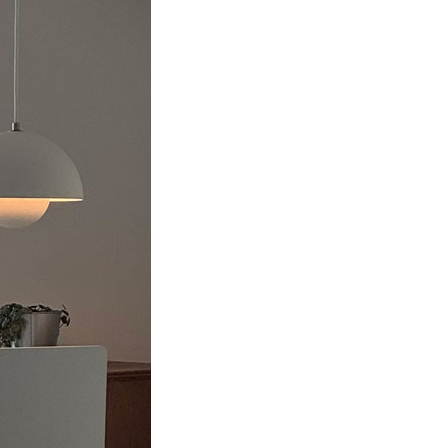
집으로 떠나는 여행 : PART 2
나는 여행은
여름 휴가지를 고민하는 이들에게 새로운
발상의 전환을 선사할 네 가지 건축 사례를
테이를
소개한다. 자연을 즐길 수 있는 구조와
월호
#공간
#건축
#2026년6월호
아이디어로 주변 환경과의 이질감을
최소화하고 온전한 휴식 장소로 기능하는
주거 공간이다. 마치 휴양지에서 머무는
숙소처럼 생경한 감각을 자극하는 집은 매일
떠나는 여행지가 된다.