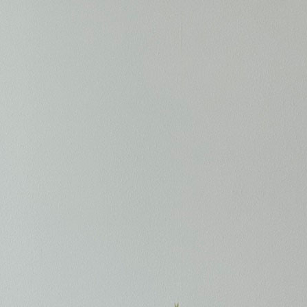
 한국 현대미술의 생생한 숨결을
다학제 디자이너 그레이스 프
공사의 아트북 시리즈 ‘아르비방
다른 재료를 한 작품 안에 모아 
nt, 살아있는 예술)’이 까사리빙의
안무’를 짓는다. 빠르게 흐르는
#작가
#2026년6월호
#공간
#디자이너
#2026
 깨어난다. 당시 아트북
시간 속에서 묵묵히 자신의 속
명했던 작가들, 이제는 거장이
그녀의 세계로 들어가본다.
업실 문을 다시 두드려 본다.
나는 가장 정직한 방법은 그들의
가는 것이다. 작업실은 작품이
는 곳이자, 예술가의 철학이
겨진 성소이기 때문이다. 시대를
의 공간, 그 안에서 길어 올린
이야기로 ‘살아있는 예술’의
한다.