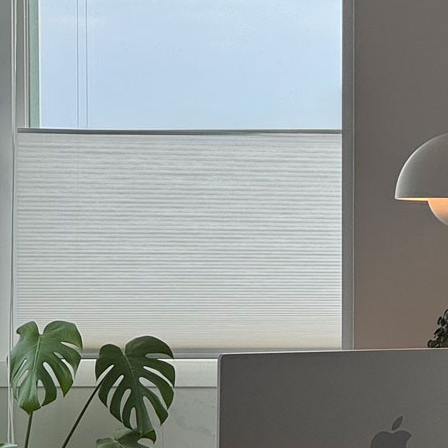
은 휴양지
이른 계절에 도착한 휴가
는 시간과 의미가 갈수록
성수기의 열기가 번지기 전 떠
있다. 아이템 하나로도 취향에
취향을 발견하는 경험이 된다. 군중 이전의
간으로의 연출이 가능하다.
고요를 품은 국내외 호텔과 스
#가구
#2026년6월호
#공간
#건축
#2026년6
 브랜드 아이템으로 살펴보는
소개한다.
 모먼츠 스타일.