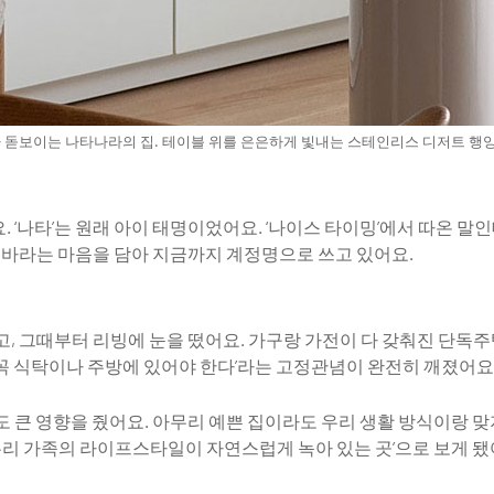
절이 허락하는 조건이 아니라,
협업방식에서 기존과는 다른 
#패브릭
#2026년6월호
#라이프스타일
#전시
#2
으로 설계하는 것이기 때문이다.
인상적이었다.
 순간 체열을 가라앉히는
서늘함과 천년의 시간을 거쳐
견의 청량감. 두 가지 침구는
어로 같은 쾌적함에 닿는다.
가 돋보이는 나타나라의 집. 테이블 위를 은은하게 빛내는 스테인리스 디저트 행
 ‘나타’는 원래 아이 태명이었어요. ‘나이스 타이밍’에서 따온 말
 바라는 마음을 담아 지금까지 계정명으로 쓰고 있어요.
, 그때부터 리빙에 눈을 떴어요. 가구랑 가전이 다 갖춰진 단독주
은 꼭 식탁이나 주방에 있어야 한다’라는 고정관념이 완전히 깨졌어
 큰 영향을 줬어요. 아무리 예쁜 집이라도 우리 생활 방식이랑 맞
우리 가족의 라이프스타일이 자연스럽게 녹아 있는 곳’으로 보게 됐
는, 서용선