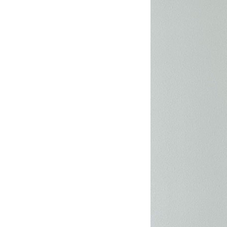
스페인 예술과 문학이 번성했던 시대를
1990년대,
대표하는 마드리드 문학지구(Barrio de las
기록했던 시
Letras)의 130년 된 후작의 저택에 동시대의
(Art Viva
#라이프스타일
#전시
#2026년6월호
#아이템
감각적이고 창의적인 디자인이 더해졌다.
시선으로 다시
올해 61회를 맞이한 ‘까사 데코(CASA
시리즈가 호
Décor)’는 집을 이루는 모든 공간을 아울러
된 그들의 작
트렌드를 엿볼 수 있는 47개의 콘셉트 룸을
예술가를 만
선보였고, 다채로운 아이디어와 영감을
공간에 들어
나누는 다양한 행사가 함께 진행됐다.
처음 숨을 쉬
고스란히 새
관통해온 그들
가장 생생한 
본질과 마주