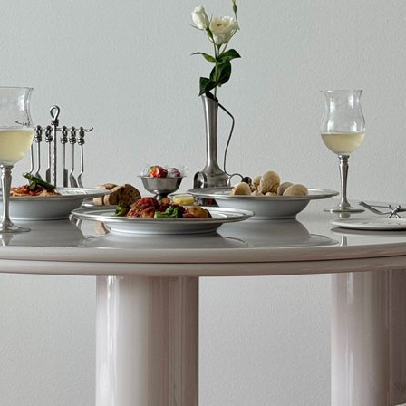
문 자리
바람은 모빌 위에서 조용한
내추럴 와인도 수입하고, 다양
. 공기의 흐름을 따라 색과
위해 로컬 식재료를 찾아다니고
장면을 만드는 모빌을 모았다.
백팩킹도 하며 어느 날엔 영상
#데코
#2026년6월호
#공간
#인테리어
#2026
어느 날엔 덜컥 40년된 구옥을
인테리어도 뚝딱 뚝딱 하고 사
대표는 요즘 그렇게 만든 이화
집과 사랑에 빠져있다. 지금은
시즌이라 가지치기와 진드기 
도포하느라 매우 바쁘지만 소
만개할 섬머스노우화이트장미
있는 그녀의 특별한 취향의 공
소개한다.