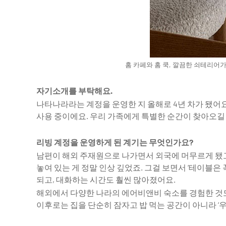
하나의 흐름으로 이어진다. 오크 무늬목은
잠자리는 계
#공간
#인테리어
#2026년 7월호
#아이템
다이닝 테이블과 피벗도어 위에서 따뜻한
영리한 선택
숨결을 더하고, 그레이빛이 도는 LPM 가구와
피부에 닿는
밝은 그레이 톤의 벽지, 마루, 필름은 서로
코티마사의 
다른 소재임에도 미묘한 색감으로 하나의
빚어낸 풍기인
결을 이루며 공간 전체를 조용히 통일한다.
서로 다른 언
홈 카페와 홈 쿡, 깔끔한 쇠테리어
해운대 프리미엄 아파트가 갖춰야 할 이상적
기준인 고급 소재와 정밀한 마감, 공간의
품격을 빠짐없이 충족했다. 이담공간이 이
자기소개를 부탁해요.
집에 담은 것은 결국 하나다. 오래 머물고
나타나라라는 계정을 운영한 지 올해로 4년 차가 됐어요.
싶어지는 공간.
사용 중이에요. 우리 가족에게 특별한 순간이 찾아오길
리빙 계정을 운영하게 된 계기는 무엇인가요?
남편이 해외 주재원으로 나가면서 외국에 머무르게 됐고
놓여 있는 게 정말 인상 깊었죠. 그걸 보면서 ‘테이블
되고, 대화하는 시간도 훨씬 많아졌어요.
해외에서 다양한 나라의 에어비앤비 숙소를 경험한 것도
이후로는 집을 단순히 잠자고 밥 먹는 공간이 아니라 ‘
트렌드를 입은 47개의 콘셉트 룸 : 까사 데코 2026
멈추지 않