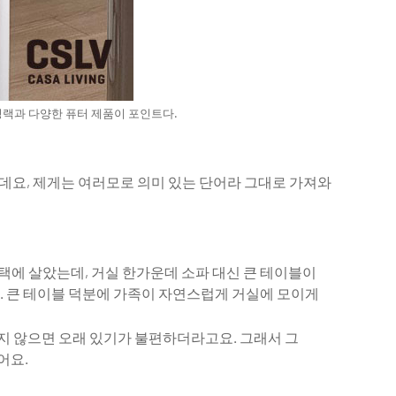
새로운 시도가
서로 다른 시간과 재료를 통과해 바깥의
026년6월호
#라이프스타일
#전시
#2026년6월호
풍경을 안쪽의 감각으로 옮겨놓는 세 전시를
소개한다.
잉랙과 다양한 퓨터 제품이 포인트다.
인데요, 제게는 여러모로 의미 있는 단어라 그대로 가져와
택에 살았는데, 거실 한가운데 소파 대신 큰 테이블이
요. 큰 테이블 덕분에 가족이 자연스럽게 거실에 모이게
지 않으면 오래 있기가 불편하더라고요. 그래서 그
어요.
정지된 사물의 안무 - 그레이스 프린스
세 개의 얼굴을 가진 하나의 집