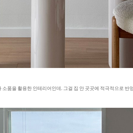
사람과 공간 사이의 연결 : 가우디 서거 100주년 기념, 가구 컬렉션
가 생활공간 안으로 들어온
한정판 디자인 전문관 론칭 및 
컬렉션. 건축과 디자인을
프로젝트 신의 예고, 장외 야
 바라본 그의 가구는 단순한
아우르는 다각적인 구성은 이
디자이너
#2026년6월호
#라이프스타일
#전시
#2
을 넘어 현재 디자인과도 맞물려
산업 생태계임을 공고히 했다.
구나 소품을 활용한 인테리어인데, 그걸 집 안 곳곳에 적극적으로 