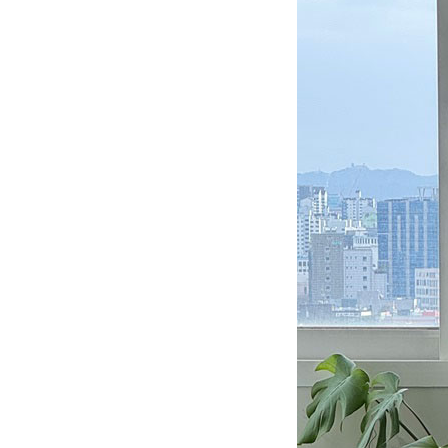
공간과 공간 사이의 흐름-폴리폼 ‘ART OF LIVING SPACE’ 팝업
나만의 작
좋은 공간은 아름다운 가구를 배치하는
집에서 보내
것만으로 완성되는 것이 아니다. 공간과
중요해지고 
공간 사이의 흐름, 그 안에서의 경험까지
맞는 휴식 공
#라이프스타일
#리빙숍
#2026년6월호
#아이템
자연스럽게 연결될 때 비로소 완성된다.
여덟 개 리빙
6월의 피스풀