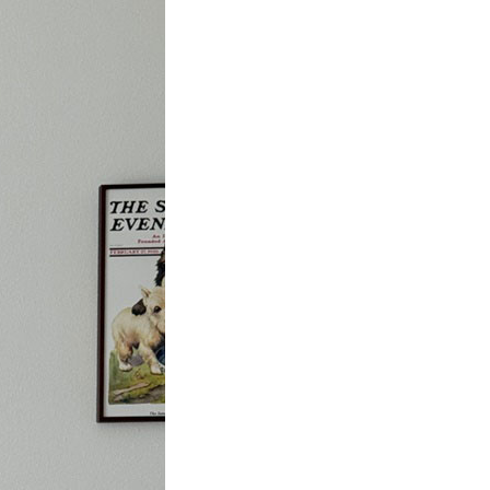
린스는 결이
집이 감당해야 할 역할이 많아질수록,
‘조용한
공간의 설계는 더 정교해져야 한다. 재택
 디자인의
근무의 집중력을 지키면서도 아이의 육아템
년6월호
#공간
#인테리어
#2026년6월호
도를 지켜온
하나 삐져나오지 않는 정갈함, 그리고 문을
닫으면 호텔 욕실이 펼쳐지는 사적인 회복의
시간까지 이 집을 설계한 것은 세 가지 삶이
흐트러지지 않고 공존하는 기술이다.