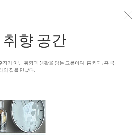
#2026년 7월호
#인테리어
#라이프스타일
 취향 공간
가 아닌 취향과 생활을 담는 그릇이다. 홈 카페, 홈 쿡,
라의 집을 만났다.
w
지금의 하이엔드 주거는 비우는 것을
는 일상이 조금 더 편안해지는 회복의
로운 활력을 불어넣어 줄 공간과 힐링
 <2026 더 메종>에서는