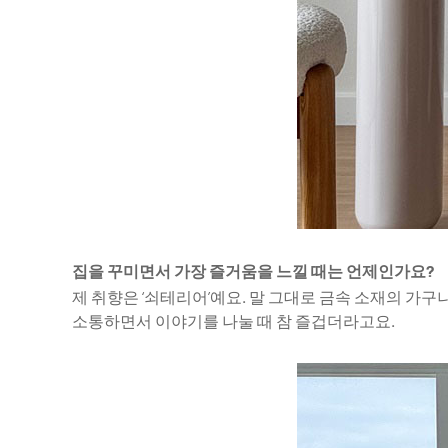
마음의 온도를 높이는 일 : 갤러리단정
공간을 풍요롭게 만드는 것은 물건이 아니라
건축의 언어
사람이다. 늙은 목수의 연장통, 도배사의
가우디 가구 
손때가 묻은 의자, 장인의 솜씨가 빚어낸
하나의 세계로
#라이프스타일
#전시
#2026년6월호
#공간
#
테이블. 갤러리단정은 사람과 시간이 함께
역사적 복각
쌓은 것들로 공간의 온도를 높인다. 북촌
있다.
골목 끝, 마음이 힘든 이들이 찾아오는
갤러리 이야기.
집을 꾸미면서 가장 즐거움을 느낄 때는 언제인가요?
제 취향은 ‘쇠테리어’예요. 말 그대로 금속 소재의 가
소통하면서 이야기를 나눌 때 참 즐겁더라고요.