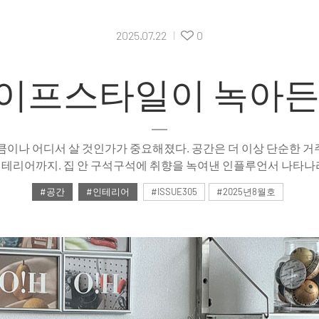
2025.07.22
0
기구독
이프스타일이 녹아든
이나 어디서 살 것인가가 중요해졌다. 공간은 더 이상 단순한 거주지
테리어까지. 집 안 구석구석에 취향을 녹여낸 인플루언서 나타나
#공간
#인테리어
#ISSUE305
#2025년8월호
Magazine No
소음으로 채워진 일상 속에서, 
제안합니다. 까사리빙 8월호에서
집들, 마음의 속도를 늦추고 새
아이템들을 소개합니다.
취향이 공간이 되는 방식을 전시한