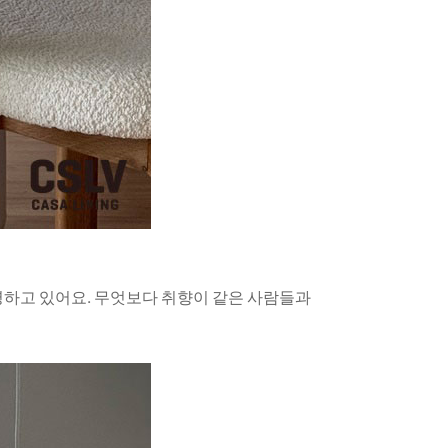
새 비즈니스 엔진을 장착한 살로네 델 모빌레. 밀라노 2026
낡은 진료실의 우아한 변신, 에스테르 카츠&레아 카츠
대형
파리 리브 고슈의 빛바랜 공간은 카츠
간 프로그램을
자매의 손길을 거쳐, 디자인과 예술의
곳이 광범위한
경계를 유려하게 가로지르며 성공한 사업가
026년6월호
#공간
#건축
#2026년6월호
가족을 위한 아늑한 갤러리 홈으로
변모했다.
반영하고 있어요. 무엇보다 취향이 같은 사람들과