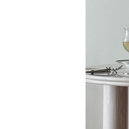
실제 삶에 가까운 경험 : 구비 하우스 파리
바람이 머
도시의 건축과 문화적 특성으로 컬렉션을
보이지 않는 
새롭게 해석하는 브랜드 구비. 파리의 첫
움직임이 된다
번째 구비 하우스 쇼룸은 파리지앵의 실제
균형, 빛의 
#공간
#인테리어
#2026년6월호
#아이템
일상이 녹아든 쇼룸 아파트 콘셉트의
공간이다.