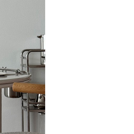
소스부터 구옥개발까지, 용기있는 강미의 새로운 집
팬케이크의 새 문법
한 소스를
팬케이크의 풍경이 바뀌고 있다. 여러 장을
 또 그곳에서
쌓아 올리던 자리에 한 장의 두툼한
도 찍었다가,
팬케이크가 주인공으로 들어섰다. 뉴욕
년6월호
#푸드
#카페&다이닝
#2026년6월호
 사서
맨해튼의 작은 다이너에서 시작된 이 흐름을
는 강미
따라가 본다.
동의 새로운
 장미
방지 약을
나기 이후
를 기다리고
간들을