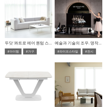
두닷 ‘콰트로 에어 퀀텀 스퀘어 페닉스 소파 테이블
예술과 기술의 조우, 명작과 명품의 만남, LG SIGNATURE, 문화예술과 동행하다.
#아이템
#가구
#라이프스타일
#전시
#2023년 10월호
#LG시그니처
#ISSUE283
#두닷
#LG아트센터서울
#테이블
#LG SIGNATURE