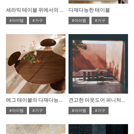
세라믹 테이블 위에서의 만찬
다재다능한 테이블
#아이템
#가구
#아이템
#가구
#2022년 5월호
#2022년 4월호
#ISSUE266
#테이블
#ISSUE265
#테이블
에그 테이블의 다재다능한 아름다움
견고한 아웃도어 퍼니처를 찾고 있다면
#아이템
#가구
#아이템
#가구
#2022년 4월호
#2022년 2월호
#ISSUE265
#테이블
#ISSUE263
#테이블