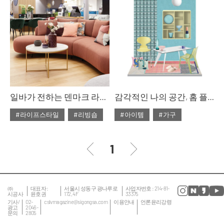
#데코
#룩
#소품
#대리석
#마블
#스타일링
#의자
#마블 테이블
#쇼핑
#조명
#집 꾸미기
#테이블
#체어
#테이블
#패브릭
일바가 전하는 덴마크 라이프스타일
감각적인 나의 공간, 홈 플레이스
#라이프스타일
#리빙숍
#아이템
#가구
#2020년 2월호
#2월호
#2020년 2월호
#2월호
#2월호 줌
#가구
#2월호 룩
#가구
1
#리빙숍
#북유럽
#거실
#룩
#서재
#소파
#의자
#줌
#소품
#의자
#침대
#테이블
#인테리어
#조명
㈜
대표자 :
서울시 성동구 광나루로
사업자번호 : 214-81-
시공사
윤호권
172, 4F
33375
#집 꾸미기
#침실
기사/
02-
cslvmagazine@sigongsa.com
이용안내
언론윤리강령
광고
2046-
문의
2805
#테이블