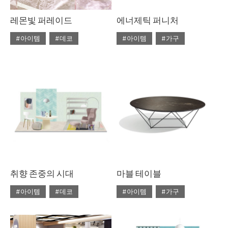
레몬빛 퍼레이드
에너제틱 퍼니처
#아이템
#데코
#아이템
#가구
#2020년 4월호
#4월호
#2020년 4월호
#4월호
#4월호 뉴
#가구
#뉴
#4월호 쇼핑
#가구
#비트라
#소파
#가구 디자인
#디자인
#에르메스
#테이블
#쇼핑
#의자
#체어
#토즈
#패션
#테이블
취향 존중의 시대
마블 테이블
#아이템
#데코
#아이템
#가구
#2020년 4월호
#4월호
#2020년 3월호
#3월호
#4월호 룩
#가구
#3월호 쇼핑
#가구