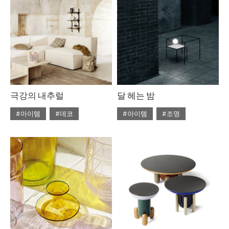
극강의 내추럴
달 헤는 밤
#아이템
#데코
#아이템
#조명
#2020년 6월호
#6월호
#2020년 5월호
#5월호
#6월호 뉴
#뉴
#디올
#5월호 트렌드
#조명
#라탄
#리넨
#우드
#조명 디자인
#테이블
#의자
#자라홈
#조명
#트렌드
#체어
#테이블
#토즈
#펌리빙