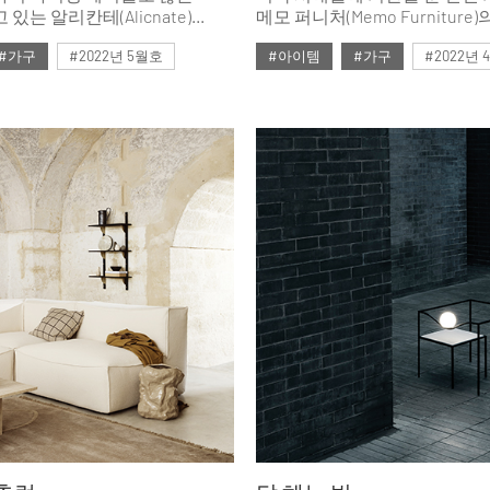
있는 알리칸테(Alicnate)
메모 퍼니처(Memo Furnitur
시 컬러가 새롭게 출시되었다.
소개한다.
#가구
#2022년 5월호
#아이템
#가구
#2022년
#테이블
#ISSUE265
#테이블