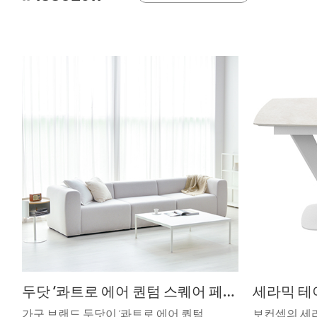
두닷 ‘콰트로 에어 퀀텀 스퀘어 페닉스 소파 테이블
세라믹 테
가구 브랜드 두닷이 ‘콰트로 에어 퀀텀
보컨셉의 세