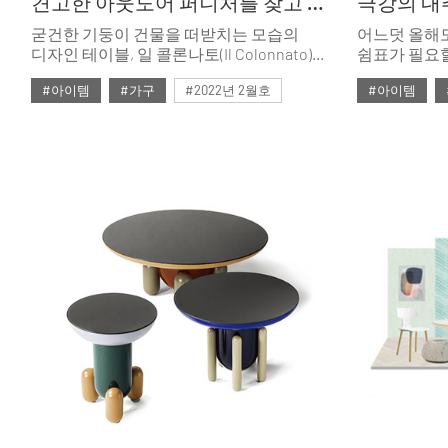
견고한 아웃도어 퍼니처를 찾고 있다면
극강의 내
굳건한 기둥이 건물을 떠받치는 모습의
어느덧 올해도
디자인 테이블, 일 콜론나토(Il Colonnato)를
쉼표가 필요할
소개한다.
입은 얼시 룩
#아이템
#가구
#2022년 2월호
#아이템
베이지 톤의 
소재의 리빙&
#ISSUE263
#테이블
#6월호
#
#라탄
#
#자라홈
#토즈
#