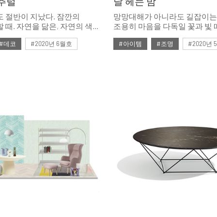
추럴
달 헤는 밤
 절반이 지났다. 잠깐의
망망대해가 아니라도 길잡이는
 때. 자연을 닮은, 자연의 색을
조용히 마음을 다독일 꽃과 빛 
은 완벽한 휴식을 선사한다.
오늘도 우리네 도시에 한 점 등
#데코
#2020년 6월호
#아이템
#조명
#2020년
리넨과 라이트 우드, 라탄
밝힌다.
패션 아이템을 모았다.
6월호 뉴
#뉴
#디올
#5월호
#5월호 트렌드
#
리넨
#우드
#의자
#조명 디자인
#테이블
#트
#조명
#체어
#테이블
펌리빙