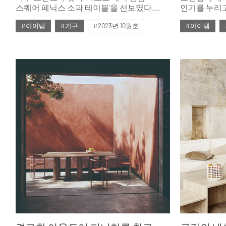
스퀘어 페닉스 소파 테이블’을 선보였다.
인기를 누리고 
뛰어난 내구성과 내열성, 발수 기능을 갖춘
테이블의 애
#아이템
#가구
#2023년 10월호
#아이템
신소재 페닉스를 활용한 제품으로 미니멀
디자인, 인체공학적인 설계를 더했다.
#ISSUE283
#두닷
#테이블
#ISSUE266
두닷만의 차별화된 디테일은 거실
라이프스타일을 더욱 풍성하고 윤택하게
가꿔준다.