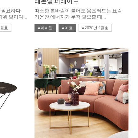
레몬빛 퍼레이드
 필요하다.
따스한 봄바람이 불어도 움츠러드는 요즘.
따위 말이다.
기운찬 에너지가 무척 필요할 때
대가 불을
컬러만으로도 힘이 나는상큼한 옐로로
 5월호
#아이템
#데코
#2020년 4월호
물들여보자.
조명
#4월호
#4월호 뉴
#가구
#뉴
렌드
#비트라
#소파
#에르메스
#테이블
#토즈
#패션