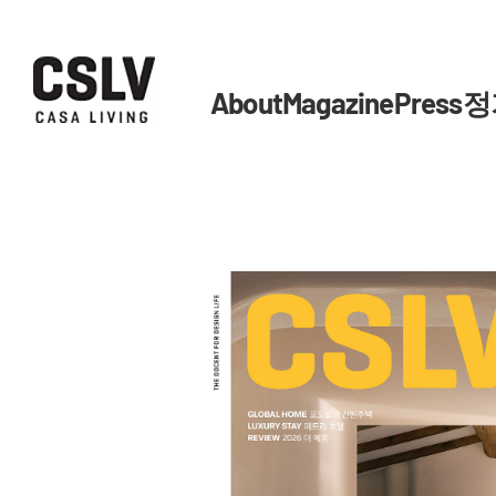
About
Magazine
Press
정