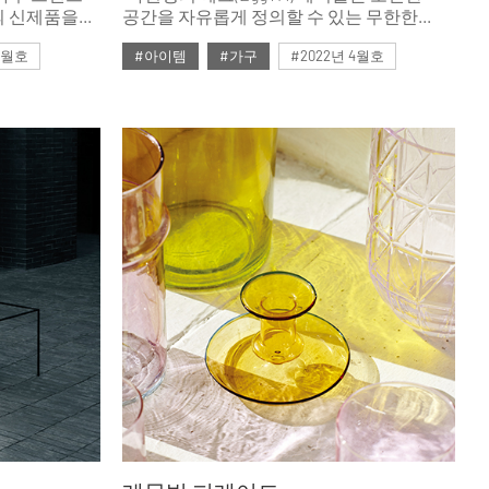
e)의 신제품을
공간을 자유롭게 정의할 수 있는 무한한
가능성을 더해줍니다.” 아르네 야콥센이
 4월호
#아이템
#가구
#2022년 4월호
1952년 디자인한 에그 테이블에 대한 프리츠
한센 디자인 총괄책임자의 설명이다.
#ISSUE265
#테이블