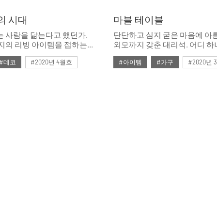
의 시대
마블 테이블
 사람을 닮는다고 했던가.
단단하고 심지 굳은 마음에 아
지의 리빙 아이템을 접하는
외모까지 갖춘 대리석. 어디 하
만 취향도 개성도 모두 다를
없는 이 돌덩이가 고급스러운
#데코
#2020년 4월호
#아이템
#가구
#2020년
갖고 싶었던 위시 아이템까지
변신했다.
속으로만 꿈꾸던 지상 낙원을
4월호 룩
#가구
#데코
#3월호
#3월호 쇼핑
#가구
품
#스타일링
#의자
#마블
#마블 테이블
#쇼핑
집 꾸미기
#체어
#테이블