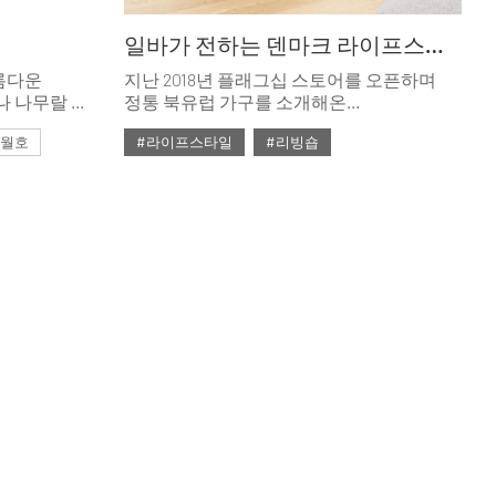
일바가 전하는 덴마크 라이프스타일
름다운
지난 2018년 플래그십 스토어를 오픈하며
나 나무랄 데
정통 북유럽 가구를 소개해온
 테이블로
아이디디자인이 ‘일바’라는 새 이름과 함께
 3월호
#라이프스타일
#리빙숍
두 번째 공간을 맞이했다.
#대리석
#2020년 2월호
#2월호
#2월호 줌
#테이블
#가구
#리빙숍
#북유럽
#소파
#의자
#줌
#침대
#테이블