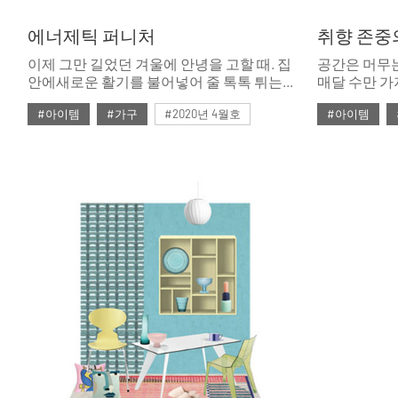
에너제틱 퍼니처
취향 존중
이제 그만 길었던 겨울에 안녕을 고할 때. 집
공간은 머무는
안에새로운 활기를 불어넣어 줄 톡톡 튀는
매달 수만 가
디자인 가구를 모았다.
에디터들이지
#아이템
#가구
#2020년 4월호
#아이템
터. 평소에 
곁들여 머릿
#4월호
#4월호 쇼핑
#가구
#4월호
#
그려본다.
#가구 디자인
#디자인
#쇼핑
#의자
#룩
#소
#체어
#테이블
#조명
#
#패브릭