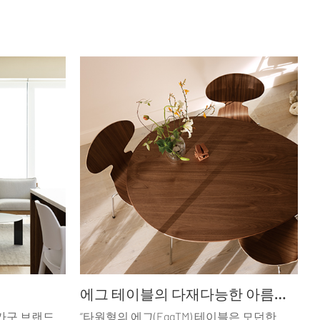
에그 테이블의 다재다능한 아름다움
 가구 브랜드
“타원형의 에그(EggTM) 테이블은 모던한