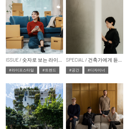
#ISSUE300
#ISSUE300
ISSUE / 숫자로 보는 라이프스타일
SPECIAL / 건축가에게 듣는 자연과 공간
#라이프스타일
#트렌드
#공간
#디자이너
#2025년3월호
#2025년3월호
#ISSUE300
#ISSUE300