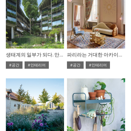
생태계의 일부가 되다, 만다이 레인포레스트 리조트
파리라는 거대한 아카이브, 메종&오브제와 주요 장외 전시 리뷰
#공간
#인테리어
#공간
#인테리어
#ISSUE312
#2026년3월호
#ISSUE312
#2026년3월호