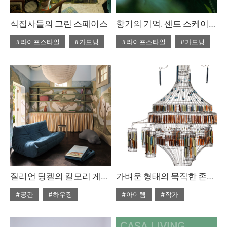
식집사들의 그린 스페이스
향기의 기억, 센트 스케이핑
#라이프스타일
#가드닝
#라이프스타일
#가드닝
#ISSUE312
#2026년3월호
#ISSUE312
#2026년3월호
질리언 딩켈의 킬모리 게스트 하우스
가벼운 형태의 묵직한 존재감, 마리 크리스토프
#공간
#하우징
#아이템
#작가
#ISSUE312
#2026년3월호
#ISSUE312
#2026년3월호