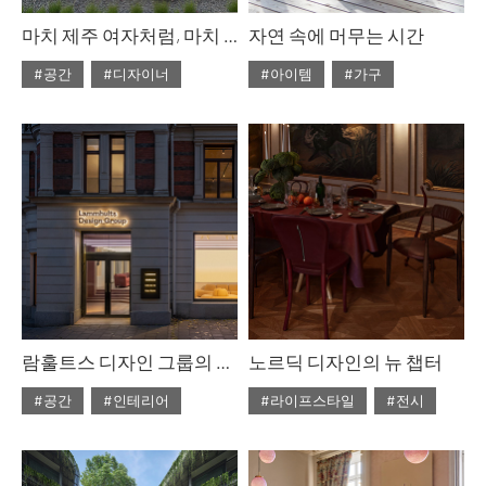
마치 제주 여자처럼, 마치 프랑스 여자처럼
자연 속에 머무는 시간
#공간
#디자이너
#아이템
#가구
#ISSUE312
#2026년3월호
#ISSUE312
#2026년3월호
람훌트스 디자인 그룹의 스톡홀름 쇼룸
노르딕 디자인의 뉴 챕터
#공간
#인테리어
#라이프스타일
#전시
#ISSUE312
#2026년3월호
#ISSUE312
#2026년3월호