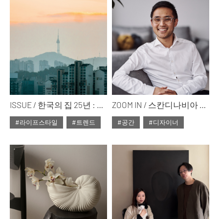
#ISSUE300
#ISSUE300
ISSUE / 한국의 집 25년 : 변화하는 주거 문화의 여정
ZOOM IN / 스칸디나비아 디자인의 새로운 가능성 ①
#라이프스타일
#트렌드
#공간
#디자이너
#2025년3월호
#2025년3월호
#ISSUE300
#ISSUE300