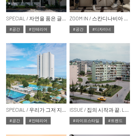
SPECIAL / 자연을 품은 글로벌 하우징
ZOOM IN / 스칸디나비아 디자인의 새로운 가능성 ②
#공간
#인테리어
#공간
#디자이너
#2025년3월호
#2025년3월호
#ISSUE300
#ISSUE300
SPECIAL / 우리가 그저 지나친 바이오필릭 공간의 가치
ISSUE / 집의 시작과 끝, LH와 함께
#공간
#인테리어
#라이프스타일
#트렌드
#2025년3월호
#2025년3월호