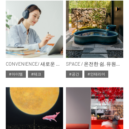
#ISSUE300
#ISSUE300
CONVENIENCE/ 새로운 출발! 신학기 테크 아이템
SPACE / 온전한 쉼, 유원재에서 머문다는 것
#아이템
#테크
#공간
#인테리어
#2025년3월호
#2025년3월호
#ISSUE300
#ISSUE300