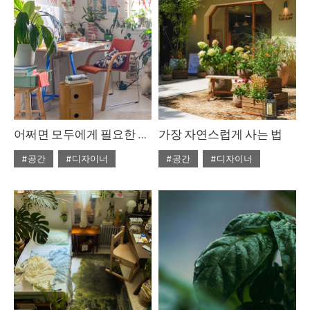
어쩌면 모두에게 필요한 최소한의 우림
가장 자연스럽게 사는 법
#공간
#디자이너
#공간
#디자이너
#ISSUE312
#2026년3월호
#ISSUE312
#2026년3월호