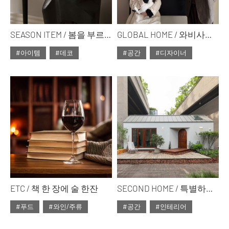
SEASON ITEM / 봄을 부르는 화기의 선율
GLOBAL HOME / 와비사비 홈
#아이템
#데코
#공간
#디자이너
#2025년3월호
#2025년3월호
#ISSUE300
#ISSUE300
ETC / 책 한 장에 술 한잔
SECOND HOME / 특별하고 사적인 장소로서의 집 플레이서스
#푸드
#와인/주류
#공간
#인테리어
#2025년3월호
#2025년3월호