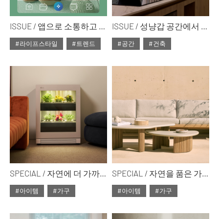
ISSUE / 앱으로 소통하고 누리는 집, 꿈이 아니다
ISSUE / 성냥갑 공간에서 신개념 평면으로, 변모하는 집
#라이프스타일
#트렌드
#공간
#건축
#2025년3월호
#2025년3월호
#ISSUE300
#ISSUE300
SPECIAL / 자연에 더 가까워진 집
SPECIAL / 자연을 품은 가구의 시너지
#아이템
#가구
#아이템
#가구
#2025년3월호
#2025년3월호