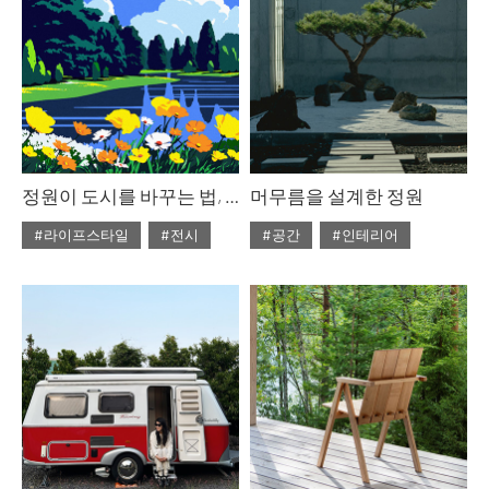
정원이 도시를 바꾸는 법, 2026 서울국제정원박람회
머무름을 설계한 정원
#라이프스타일
#전시
#공간
#인테리어
#ISSUE312
#2026년3월호
#ISSUE312
#2026년3월호