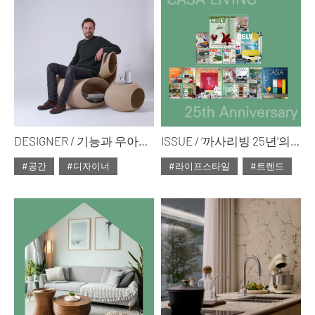
DESIGNER / 기능과 우아함, 가치의 융합
ISSUE / ‘까사리빙 25년’의 기록 시간을 잇는 리빙 트렌드의 재발견
#공간
#디자이너
#라이프스타일
#트렌드
#2025년3월호
#2025년3월호
#ISSUE300
#ISSUE300