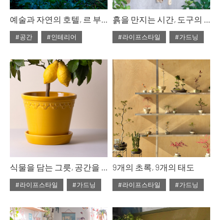
예술과 자연의 호텔, 르 부아 데 샹브르
흙을 만지는 시간, 도구의 역할
#공간
#인테리어
#라이프스타일
#가드닝
#ISSUE312
#2026년3월호
#ISSUE312
#2026년3월호
식물을 담는 그릇, 공간을 완성하는 조형
9개의 초록, 9개의 태도
#라이프스타일
#가드닝
#라이프스타일
#가드닝
#ISSUE312
#2026년3월호
#ISSUE312
#2026년3월호