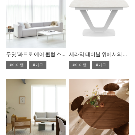
두닷 ‘콰트로 에어 퀀텀 스퀘어 페닉스 소파 테이블
세라믹 테이블 위에서의 만찬
#아이템
#가구
#아이템
#가구
#2023년 10월호
#2022년 5월호
#ISSUE283
#두닷
#ISSUE266
#테이블
#테이블