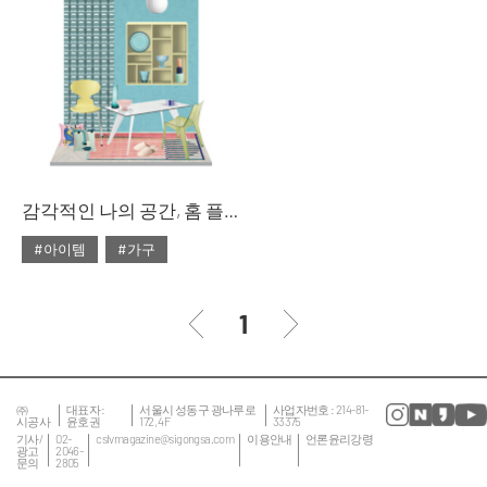
#대리석
#마블
#리빙숍
#북유럽
#마블 테이블
#쇼핑
#소파
#의자
#줌
#테이블
#침대
#테이블
감각적인 나의 공간, 홈 플레이스
#아이템
#가구
#2020년 2월호
#2월호
#2월호 룩
#가구
1
#거실
#룩
#서재
#소품
#의자
#인테리어
#조명
㈜
대표자 :
서울시 성동구 광나루로
사업자번호 : 214-81-
시공사
윤호권
172, 4F
33375
#집 꾸미기
#침실
기사/
02-
cslvmagazine@sigongsa.com
이용안내
언론윤리강령
광고
2046-
문의
2805
#테이블