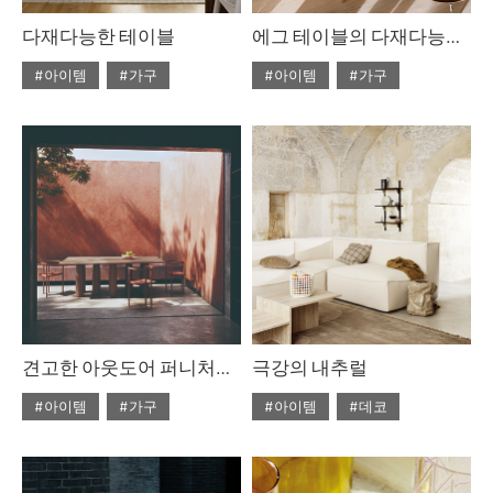
다재다능한 테이블
에그 테이블의 다재다능한 아름다움
#아이템
#가구
#아이템
#가구
#2022년 4월호
#2022년 4월호
#ISSUE265
#테이블
#ISSUE265
#테이블
견고한 아웃도어 퍼니처를 찾고 있다면
극강의 내추럴
#아이템
#가구
#아이템
#데코
#2022년 2월호
#2020년 6월호
#6월호
#ISSUE263
#테이블
#6월호 뉴
#뉴
#디올