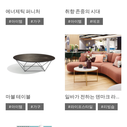
에너제틱 퍼니처
취향 존중의 시대
#아이템
#가구
#아이템
#데코
#2020년 4월호
#4월호
#2020년 4월호
#4월호
#4월호 쇼핑
#가구
#4월호 룩
#가구
#가구 디자인
#디자인
#데코
#룩
#소품
#쇼핑
#의자
#체어
#스타일링
#의자
#테이블
#조명
#집 꾸미기
#체어
#테이블
#패브릭
마블 테이블
일바가 전하는 덴마크 라이프스타일
#아이템
#가구
#라이프스타일
#리빙숍
#2020년 3월호
#3월호
#2020년 2월호
#2월호
#3월호 쇼핑
#가구
#2월호 줌
#가구