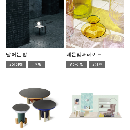
#라탄
#리넨
#우드
#의자
#자라홈
#조명
#체어
#테이블
#토즈
#펌리빙
달 헤는 밤
레몬빛 퍼레이드
#아이템
#조명
#아이템
#데코
#2020년 5월호
#5월호
#2020년 4월호
#4월호
#5월호 트렌드
#조명
#4월호 뉴
#가구
#뉴
#조명 디자인
#테이블
#비트라
#소파
#트렌드
#에르메스
#테이블
#토즈
#패션