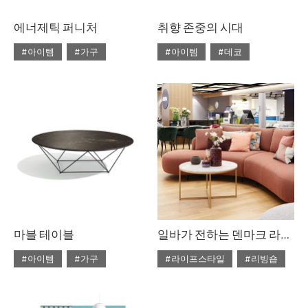
에너제틱 퍼니처
취향 존중의 시대
#아이템
#가구
#아이템
#데코
#2020년 4월호
#4월호
#2020년 4월호
#4월호
#4월호 쇼핑
#가구
#4월호 룩
#가구
#가구 디자인
#디자인
#데코
#룩
#소품
#쇼핑
#의자
#체어
#스타일링
#의자
#테이블
#조명
#집 꾸미기
#체어
#테이블
#패브릭
마블 테이블
일바가 전하는 덴마크 라이프스타일
#아이템
#가구
#라이프스타일
#리빙숍
#2020년 3월호
#3월호
#2020년 2월호
#2월호
#3월호 쇼핑
#가구
#2월호 줌
#가구