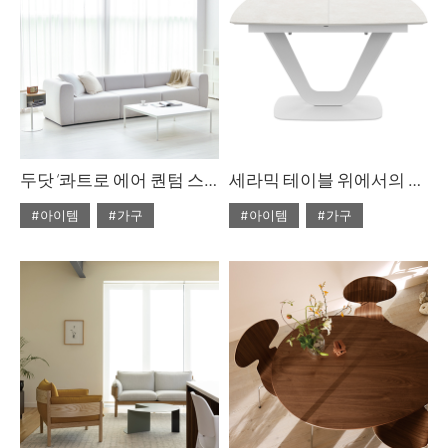
두닷 ‘콰트로 에어 퀀텀 스퀘어 페닉스 소파 테이블
세라믹 테이블 위에서의 만찬
#아이템
#가구
#아이템
#가구
#2023년 10월호
#2022년 5월호
#ISSUE283
#두닷
#ISSUE266
#테이블
#테이블