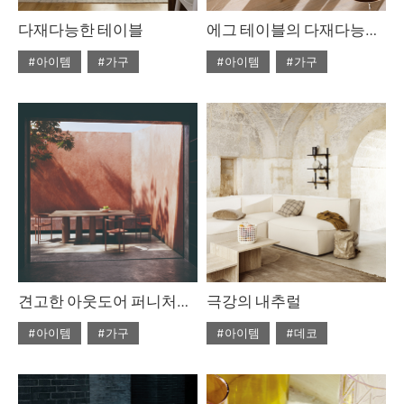
다재다능한 테이블
에그 테이블의 다재다능한 아름다움
#아이템
#가구
#아이템
#가구
#2022년 4월호
#2022년 4월호
#ISSUE265
#테이블
#ISSUE265
#테이블
견고한 아웃도어 퍼니처를 찾고 있다면
극강의 내추럴
#아이템
#가구
#아이템
#데코
#2022년 2월호
#2020년 6월호
#6월호
#ISSUE263
#테이블
#6월호 뉴
#뉴
#디올