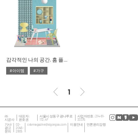
#대리석
#마블
#리빙숍
#북유럽
#마블 테이블
#쇼핑
#소파
#의자
#줌
#테이블
#침대
#테이블
감각적인 나의 공간, 홈 플레이스
#아이템
#가구
#2020년 2월호
#2월호
#2월호 룩
#가구
1
#거실
#룩
#서재
#소품
#의자
#인테리어
#조명
㈜
대표자 :
서울시 성동구 광나루로
사업자번호 : 214-81-
시공사
윤호권
172, 4F
33375
#집 꾸미기
#침실
기사/
02-
cslvmagazine@sigongsa.com
이용안내
언론윤리강령
광고
2046-
문의
2805
#테이블