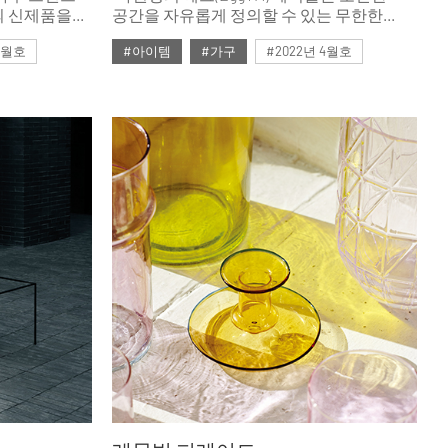
e)의 신제품을
공간을 자유롭게 정의할 수 있는 무한한
가능성을 더해줍니다.” 아르네 야콥센이
 4월호
#아이템
#가구
#2022년 4월호
1952년 디자인한 에그 테이블에 대한 프리츠
한센 디자인 총괄책임자의 설명이다.
#ISSUE265
#테이블