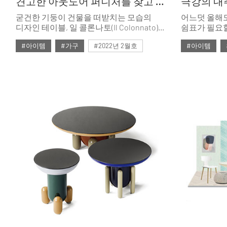
견고한 아웃도어 퍼니처를 찾고 있다면
극강의 내
굳건한 기둥이 건물을 떠받치는 모습의
어느덧 올해도
디자인 테이블, 일 콜론나토(Il Colonnato)를
쉼표가 필요할
소개한다.
입은 얼시 룩
#아이템
#가구
#2022년 2월호
#아이템
베이지 톤의 
소재의 리빙&
#ISSUE263
#테이블
#6월호
#
#라탄
#
#자라홈
#토즈
#