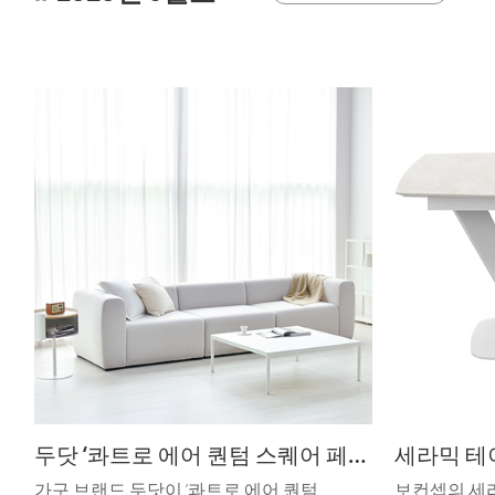
두닷 ‘콰트로 에어 퀀텀 스퀘어 페닉스 소파 테이블
세라믹 테
가구 브랜드 두닷이 ‘콰트로 에어 퀀텀
보컨셉의 세