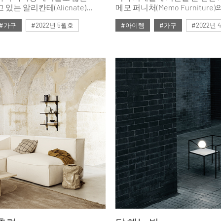
있는 알리칸테(Alicnate)
메모 퍼니처(Memo Furnitur
시 컬러가 새롭게 출시되었다.
소개한다.
#가구
#2022년 5월호
#아이템
#가구
#2022년
#테이블
#ISSUE265
#테이블