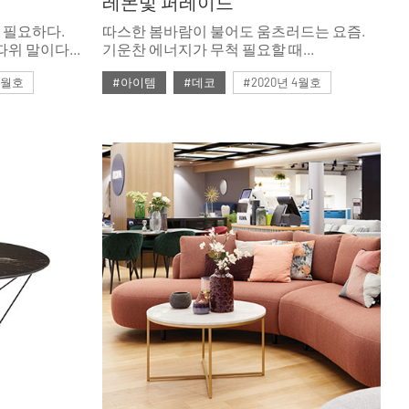
레몬빛 퍼레이드
 필요하다.
따스한 봄바람이 불어도 움츠러드는 요즘.
따위 말이다.
기운찬 에너지가 무척 필요할 때
대가 불을
컬러만으로도 힘이 나는상큼한 옐로로
 5월호
#아이템
#데코
#2020년 4월호
물들여보자.
조명
#4월호
#4월호 뉴
#가구
#뉴
렌드
#비트라
#소파
#에르메스
#테이블
#토즈
#패션