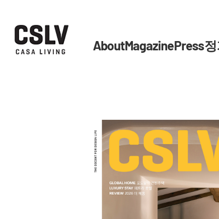
About
Magazine
Press
정