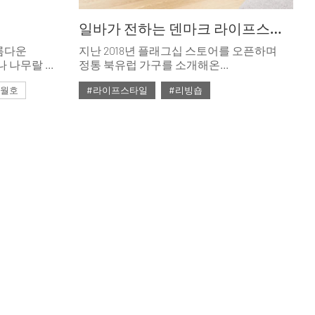
일바가 전하는 덴마크 라이프스타일
름다운
지난 2018년 플래그십 스토어를 오픈하며
나 나무랄 데
정통 북유럽 가구를 소개해온
 테이블로
아이디디자인이 ‘일바’라는 새 이름과 함께
 3월호
#라이프스타일
#리빙숍
두 번째 공간을 맞이했다.
#대리석
#2020년 2월호
#2월호
#2월호 줌
#테이블
#가구
#리빙숍
#북유럽
#소파
#의자
#줌
#침대
#테이블