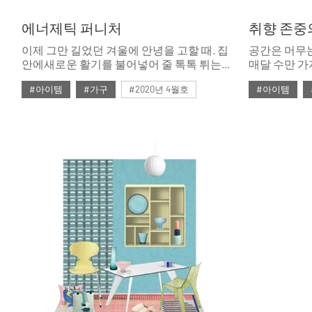
에너제틱 퍼니처
취향 존중
이제 그만 길었던 겨울에 안녕을 고할 때. 집
공간은 머무는
안에새로운 활기를 불어넣어 줄 톡톡 튀는
매달 수만 가
디자인 가구를 모았다.
에디터들이지
#아이템
#가구
#2020년 4월호
#아이템
터. 평소에 
곁들여 머릿
#4월호
#4월호 쇼핑
#가구
#4월호
#
그려본다.
#가구 디자인
#디자인
#쇼핑
#의자
#룩
#소
#체어
#테이블
#조명
#
#패브릭