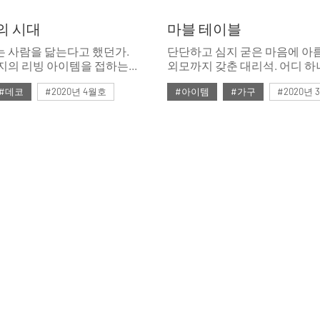
의 시대
마블 테이블
 사람을 닮는다고 했던가.
단단하고 심지 굳은 마음에 아
지의 리빙 아이템을 접하는
외모까지 갖춘 대리석. 어디 하
만 취향도 개성도 모두 다를
없는 이 돌덩이가 고급스러운
#데코
#2020년 4월호
#아이템
#가구
#2020년
갖고 싶었던 위시 아이템까지
변신했다.
속으로만 꿈꾸던 지상 낙원을
4월호 룩
#가구
#데코
#3월호
#3월호 쇼핑
#가구
품
#스타일링
#의자
#마블
#마블 테이블
#쇼핑
집 꾸미기
#체어
#테이블