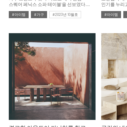
스퀘어 페닉스 소파 테이블’을 선보였다.
인기를 누리고 
뛰어난 내구성과 내열성, 발수 기능을 갖춘
테이블의 애
#아이템
#가구
#2023년 10월호
#아이템
신소재 페닉스를 활용한 제품으로 미니멀
디자인, 인체공학적인 설계를 더했다.
#ISSUE283
#두닷
#테이블
#ISSUE266
두닷만의 차별화된 디테일은 거실
라이프스타일을 더욱 풍성하고 윤택하게
가꿔준다.