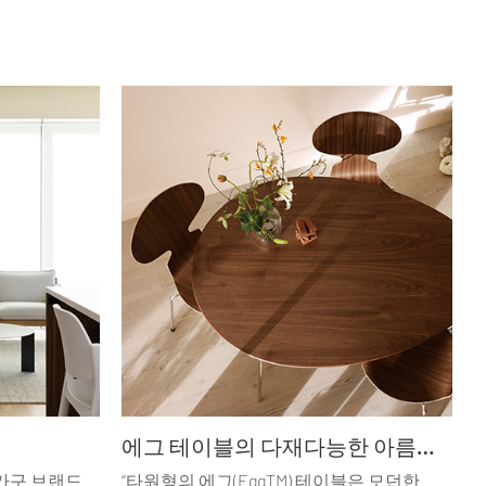
에그 테이블의 다재다능한 아름다움
 가구 브랜드
“타원형의 에그(EggTM) 테이블은 모던한