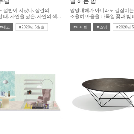
추럴
달 헤는 밤
 절반이 지났다. 잠깐의
망망대해가 아니라도 길잡이는
 때. 자연을 닮은, 자연의 색을
조용히 마음을 다독일 꽃과 빛 
은 완벽한 휴식을 선사한다.
오늘도 우리네 도시에 한 점 등
#데코
#2020년 6월호
#아이템
#조명
#2020년
리넨과 라이트 우드, 라탄
밝힌다.
패션 아이템을 모았다.
6월호 뉴
#뉴
#디올
#5월호
#5월호 트렌드
#
리넨
#우드
#의자
#조명 디자인
#테이블
#트
#조명
#체어
#테이블
펌리빙