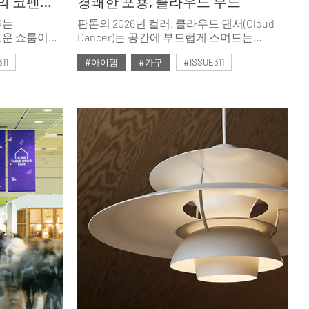
크리스티나 담 스튜디오의 코펜하겐 뉴 쇼룸
경쾌한 포용, 클라우드 무드
주는
판톤의 2026년 컬러, 클라우드 댄서(Cloud
로운 쇼룸이
Dancer)는 공간에 부드럽게 스며드는
즘의 세계를
형태와 여백을 연상케 한다. 구름처럼
11
#아이템
#가구
#ISSUE311
심플한 구조와 볼륨, 유연함을 갖춘 시팅
가구 리스트.
#2026년2월호