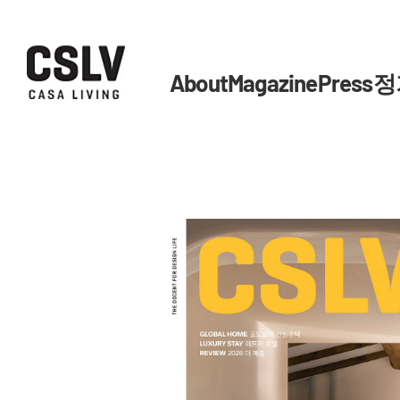
About
Magazine
Press
정