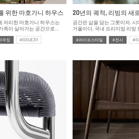
를 위한 마호가니 하우스
에 자리한 마호가니 하우스는
공간은 삶을 담는 그릇이자, 
 가족이 살아가는 공간으로
거울이다. 국내 프리미엄 리빙
소중함을 일깨운다.
선도해온 <홈·테이블데코페어>
하우징
#ISSUE311
#라이프스타일
#전시
#IS
성년(成年), 20주년을 맞이했다
지난 20년의 방대한 기록을 통
호
#2026년2월호
리빙의 정체성을 탐구하고, 다
라이프스타일을 제안하는 거
아카이브였다. ‘삶의 풍경’을 주
기획관부터 세계적인 거장들의
그리고 흙의 온기를 전하는 도
과거와 현재, 미래가 교차하며
새로운 이정표를 세운 <2025 홈
테이블데코페어>의 하이라이트