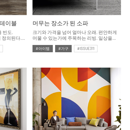
 테이블
머무는 장소가 된 소파
 빈도,
크기와 가격을 넘어 얼마나 오래, 편안하게
 정의된다.
머물 수 있는가에 주목하는 리빙. 일상을
다 현재를
보내는 공간으로서의 소파를 이야기한다.
#아이템
#가구
#ISSUE311
 테이블이
#2026년2월호