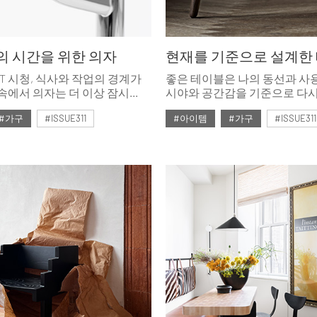
의 시간을 위한 의자
현재를 기준으로 설계한
TT 시청, 식사와 작업의 경계가
좋은 테이블은 나의 동선과 사용
속에서 의자는 더 이상 잠시
시야와 공간감을 기준으로 다시
아니다. 일상을 위한 의자는
크기보다 접근성을, 가능성보
#가구
#ISSUE311
#아이템
#가구
#ISSUE311
한다. 디자인만큼 중요한 것은
우선하며 현대인의 기준이 될
후의 시간이다.
무엇인지 묻는다.
호
#2026년2월호