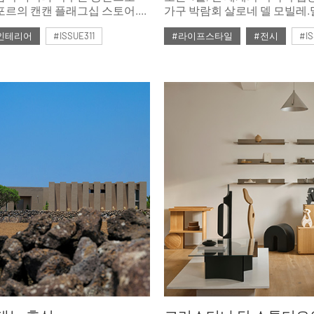
포르의 캔캔 플래그십 스토어.
가구 박람회 살로네 델 모빌레
하기보다 경험을 설계하며,
＇컬렉터블 디자인＇ 전용 섹
인테리어
#ISSUE311
#라이프스타일
#전시
#IS
로움과 가능성을 선보인다.
공개한다. 예술적 희귀성을 하
생태계와 결합해 고유한 시장 
호
#2026년2월호
창출하려는 이 대담한 시도를 
살펴본다.