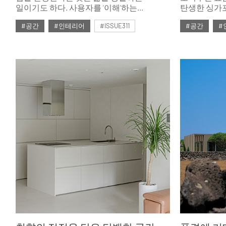
일이기도 하다. 사용자를 ‘이해’하는
탄생한 싱가
디테일부터 기능과 아름다움이 공존하는
가구를 진열
#공간
#인테리어
#ISSUE311
#공간
#
공간, 취향을 반영한 분위기까지. 집이라는
리빙의 다채
작품이 탄생했다.
#2026년2월호
#2026년2월