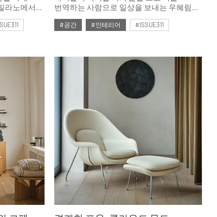
.밀라노에서
번역하는 사람으로 일상을 보내는 우혜림은
션을 최초
요즘 ＇언어＇에 대한 연구자처럼 보인다.
SUE311
#공간
#인테리어
#ISSUE311
이엔드 제조
＇결국 언어가 더 넓은 세상을 열어주는
가치를
열쇠＇라 생각하는 그녀는 다른 문화와
#2026년2월호
미리
사람을 열린 마음으로 이해할 수 있게 하는
＇언어의 힘＇을 향해 나아가는 중이다.
가장 좋아하는 그녀만의 ＇집＇에서 여전히
조금씩 헤엄치며 말이다.