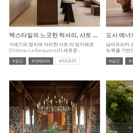
텍스타일의 느긋한 럭셔리, 샤토 라 방키에르
도시 에너지
18세기의 영지에 자리한 샤토 라 방키에르
남아프리카 
(Château La Banquière)가 새로운
뉴욕을 기반으로
텍스타일을 입었다. 건축과 조경,
Misses)
#공간
#인테리어
#ISSUE311
#공간
#
텍스타일이 고요하고 현대적인 방식으로
디자인을 이
어우러진 지속 가능한 럭셔리 공간의 탄생.
#2026년2월호
#2026년2월