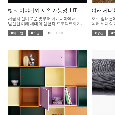
빛의 이야기와 지속 가능성, LIT 라이팅 디자인 어워드
여러 세대
서울의 신비로운 빛부터 베네치아에서
호주 멜버른
발견한 미래 세대의 실험적 프로젝트까지,
여러 세대의
<LIT 라이팅 디자인 어워드 2025>가 전 세계
가족과 삶의 
#아이템
#조명
#ISSUE311
#공간
#
조명의 창의성과 감각을 말한다.
#2026년2월호
#2026년2월