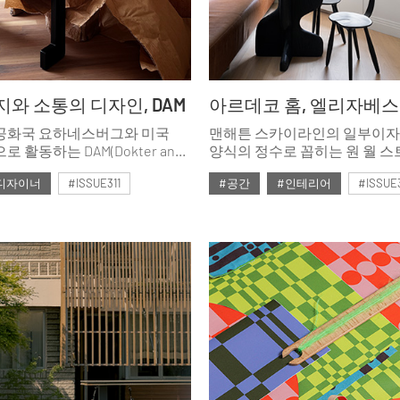
와 소통의 디자인, DAM
공화국 요하네스버그와 미국
맨해튼 스카이라인의 일부이자
 활동하는 DAM(Dokter and
양식의 정수로 꼽히는 원 월 스
은 장소와 대화를 바탕으로 혁신적인
Wall Street). 한 세기 전 경제
디자이너
#ISSUE311
#공간
#인테리어
#ISSUE3
끌어낸다.
상징이었던 건축물의 역사적 
계승하면서도 가족의 삶을 유
호
#2026년2월호
아르데코 스타일의 집을 소개한