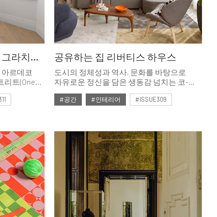
아르데코 홈, 엘리자베스 그라치올로
공유하는 집 리버티스 하우스
 아르데코
도시의 정체성과 역사, 문화를 바탕으로
트리트(One
자유로운 정신을 담은 생동감 넘치는 코-
적 번영의
리빙 프로젝트가 완성됐다. 암스테르담을
11
#공간
#인테리어
#ISSUE309
궤적을
기반으로 활동하는 디자인 스튜디오,
연히 포용하는
콘크리트 암스테르담이 아일랜드 더블린에
#2025년12월호
다.
완성한 리버티스 하우스다.