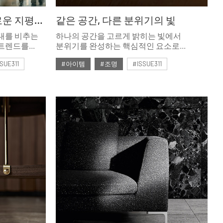
20년의 궤적, 리빙의 새로운 지평을 열다 <2025 홈·테이블데코페어>
같은 공간, 다른 분위기의 빛
시대를 비추는
하나의 공간을 고르게 밝히는 빛에서
 트렌드를
분위기를 완성하는 핵심적인 요소로
가 올해로
받아들여지는 조명. 시간의 흐름과 정서를
SUE311
#아이템
#조명
#ISSUE311
. 이번 전시는
따르는 조명에 관하여.
해 한국
#2026년2월호
가올 미래의
대한
제로 한 특별
 디자인,
자 페어까지.
 리빙의
·
를 전한다.