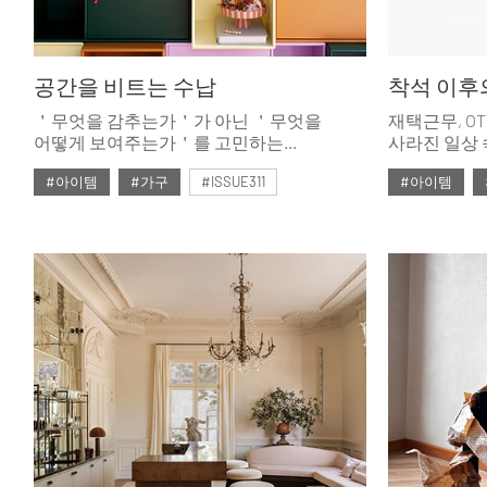
공간을 비트는 수납
착석 이후
＇무엇을 감추는가＇가 아닌 ＇무엇을
재택근무, O
어떻게 보여주는가＇를 고민하는
사라진 일상 
라이프스타일 큐레이터로 진화한 수납 가구.
앉는 가구가 
#아이템
#가구
#ISSUE311
#아이템
오래 버텨야 
앉는 행위 이
#2026년2월호
#2026년2월