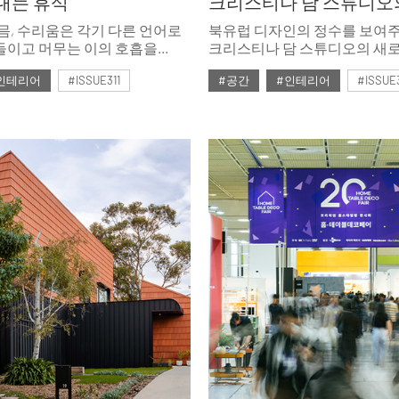
대는 휴식
믐, 수리움은 각기 다른 언어로
북유럽 디자인의 정수를 보여
들이고 머무는 이의 호흡을
크리스티나 담 스튜디오의 새
을 실내로 들이고, 안과 밖의
문을 열었다. 조각적 미니멀리
인테리어
#ISSUE311
#공간
#인테리어
#ISSUE3
게 풀어내며, 쉼을 전하는
펼치는 무대다.
호
#2026년2월호