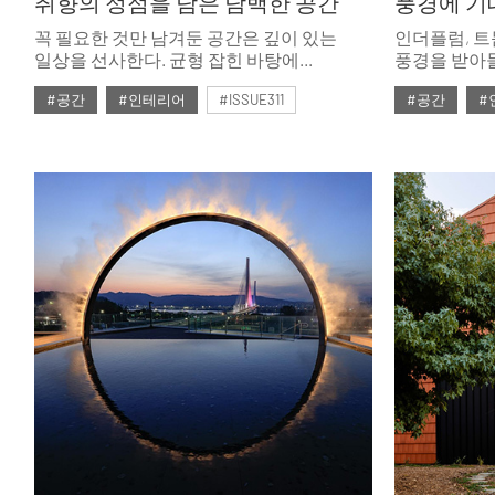
취향의 정점을 담은 담백한 공간
풍경에 기
꼭 필요한 것만 남겨둔 공간은 깊이 있는
인더플럼, 트
일상을 선사한다. 균형 잡힌 바탕에
풍경을 받아
쓰임새를 극대화하며 뛰어난 미적 완성도를
조율한다. 빛
#공간
#인테리어
#ISSUE311
#공간
#
구현한 세 식구의 집. 작지만 분명한
경계를 느슨하
럭셔리가 삶을 한결 풍요롭게 이끈다.
공간들이다.
#2026년2월호
#2026년2월