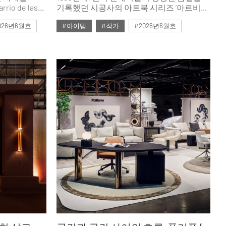
o de las
기록했던 시공사의 아트북 시리즈 ‘아르비방
(Art Vivant, 살아있는 예술)’이 까사리빙의
026년6월호
#아이템
#작가
#2026년6월호
 더해졌다.
시선으로 다시 깨어난다. 당시 아트북
ASA
시리즈가 호명했던 작가들, 이제는 거장이
공간을 아울러
된 그들의 작업실 문을 다시 두드려 본다.
예술가를 만나는 가장 정직한 방법은 그들의
와 영감을
공간에 들어가는 것이다. 작업실은 작품이
행됐다.
처음 숨을 쉬는 곳이자, 예술가의 철학이
고스란히 새겨진 성소이기 때문이다. 시대를
관통해온 그들의 공간, 그 안에서 길어 올린
가장 생생한 이야기로 ‘살아있는 예술’의
본질과 마주한다.