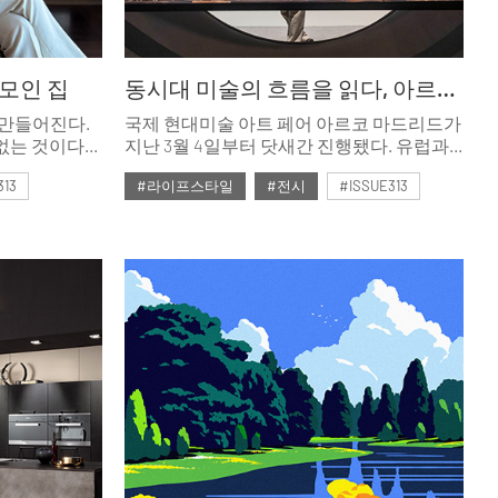
모인 집
동시대 미술의 흐름을 읽다, 아르코 마드리드 2026
 만들어진다.
국제 현대미술 아트 페어 아르코 마드리드가
없는 것이다.
지난 3월 4일부터 닷새간 진행됐다. 유럽과
 내놓는
중남미 미술을 연결하는 플랫폼의 역할을
313
#라이프스타일
#전시
#ISSUE313
조금이라도
해온 아르코 마드리드의 주요 전시 리뷰.
 것들은, 결국
#2026년4월호
>에서
 남자는
게 사랑