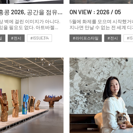
아트바젤 홍콩 2026, 공간을 점유하는 예술
ON VIEW : 2026 / 05
상 벽에 걸린 이미지가 아니다.
5월에 화제를 모으며 시작했거
있을 필요도 없다. 아트바젤
지나면 만날 수 없는 전 세계 
은 작품이 부스 밖에서 새로운
전시 및 축제들. 디자인을 사
일
#전시
#ISSUE314
#라이프스타일
#전시
#IS
 순간, 그 분위기와 문화가
사람에게는 전시가 곧 여행의 
프스타일로 확장된다는 것을 잘
호
#2026년5월호