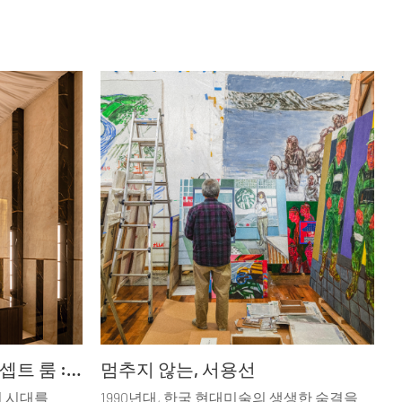
트렌드를 입은 47개의 콘셉트 룸 : 까사 데코 2026
멈추지 않는, 서용선
던 시대를
1990년대, 한국 현대미술의 생생한 숨결을