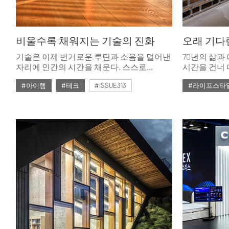
비울수록 채워지는 기술의 진화
오래 기다
기술은 이제 번거로운 루틴과 소음을 덜어낸
70년의 삶과
자리에 인간의 시간을 채운다. 스스로
시간을 건너 
형태를 바꾸며 삶을 지속 가능하게
같은 풍경을 
#아이템
#테크
#ISSUE313
#라이프스타
진화시키는 새로운 가전을 엄선했다.
방식으로 긴 
편의 전시.
#2026년4월호
#2026년4월