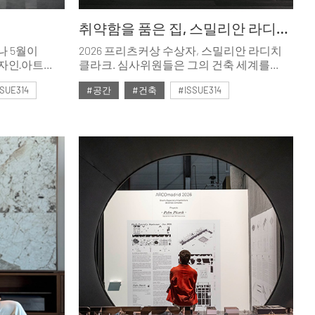
취약함을 품은 집, 스밀리안 라디치의 안식처
나 5월이
2026 프리츠커상 수상자, 스밀리안 라디치
디자인·아트
클라크. 심사위원들은 그의 건축 세계를
랑하는
“미완성인 것처럼 보이지만 취약함을 삶의
SUE314
#공간
#건축
#ISSUE314
이유가 된다.
본질적 조건으로 포용하는 안식처를
제공한다”라고 평했다. 겸손한 태도로
#2026년5월호
조용한 기쁨을 좇는 이 건축가가 지은
주택은 어떤 모습일까?