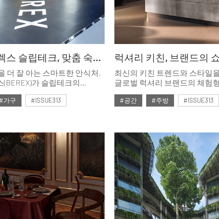
코웨이 비렉스 슬립테크, 맞춤 숙면의 새로운 기준
럭셔리 키친, 브랜드의 쇼
을 더 잘 아는 스마트한 안식처,
최신의 키친 트렌드와 스타일
(BEREX)가 슬립테크의
글로벌 럭셔리 브랜드의 체험형
신제품 3종을 선보였다.
취향과 라이프스타일, 디자인
#가구
#ISSUE313
#공간
#주방
#ISSUE313
형과 수면 패턴에 정교하게
테크놀로지를 이곳에서 경험할 
춤 숙면’의 새로운 기준을
호
#2026년4월호
업이 주목받았다. 코웨이
혁신적인 모먼트를
인페어에서 포착했다.