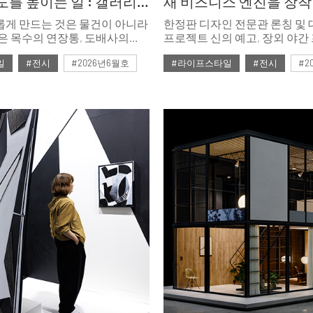
마음의 온도를 높이는 일 : 갤러리단정
롭게 만드는 것은 물건이 아니라
한정판 디자인 전문관 론칭 및 
은 목수의 연장통, 도배사의
프로젝트 신의 예고, 장외 야
의자, 장인의 솜씨가 빚어낸
아우르는 다각적인 구성은 이
일
#전시
#2026년6월호
#라이프스타일
#전시
#2
러리단정은 사람과 시간이 함께
산업 생태계임을 공고히 했다.
공간의 온도를 높인다. 북촌
음이 힘든 이들이 찾아오는
.