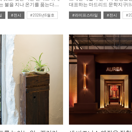
는 불을 지나 온기를 품는다.
대표하는 마드리드 문학지구(Barri
간과 재료를 통과해 바깥의
Letras)의 130년 된 후작의 저택에 동시대의
일
#전시
#2026년6월호
#라이프스타일
#전시
#2
의 감각으로 옮겨놓는 세 전시를
감각적이고 창의적인 디자인이
올해 61회를 맞이한 ‘까사 데코(C
Décor)’는 집을 이루는 모든 
트렌드를 엿볼 수 있는 47개의 콘셉트 룸을
선보였고, 다채로운 아이디어
나누는 다양한 행사가 함께 진