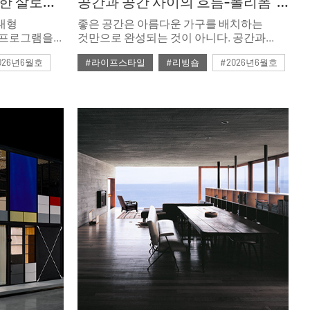
새 비즈니스 엔진을 장착한 살로네 델 모빌레. 밀라노 2026
공간과 공간 사이의 흐름-폴리폼 ‘ART OF LIVING SPACE’ 팝업
대형
좋은 공간은 아름다운 가구를 배치하는
간 프로그램을
것만으로 완성되는 것이 아니다. 공간과
곳이 광범위한
공간 사이의 흐름, 그 안에서의 경험까지
026년6월호
#라이프스타일
#리빙숍
#2026년6월호
자연스럽게 연결될 때 비로소 완성된다.