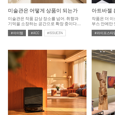
미술관은 어떻게 상품이 되는가
미술관은 작품 감상 장소를 넘어, 취향과
작품은 더 이
기억을 소장하는 공간으로 확장 중이다.
부스 안에만 
전시의 여운을 담은 아트 상품은 미술관의
홍콩 2026
#아이템
#ACC
#ISSUE314
#라이프스타
정체성과 감각을 일상에서 느끼게 해준다.
공간을 만나는
아트 상품은 어떻게 만들어지고, 어떤
하나의 라이
#2026년5월호
#2026년5월
의미를 갖고 있을까? 리움미술관과
보여주었다.
호암미술관의 사례를 통해 알아보았다.