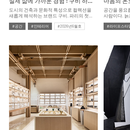
실제 삶에 가까운 경험 : 구비 하우스 파리
도시의 건축과 문화적 특성으로 컬렉션을
공간을 풍요
새롭게 해석하는 브랜드 구비. 파리의 첫
사람이다. 늙
번째 구비 하우스 쇼룸은 파리지앵의 실제
손때가 묻은 
#공간
#인테리어
#2026년6월호
#라이프스타
일상이 녹아든 쇼룸 아파트 콘셉트의
테이블. 갤
공간이다.
쌓은 것들로 
골목 끝, 마
갤러리 이야기