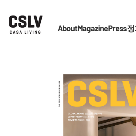
About
Magazine
Press
정