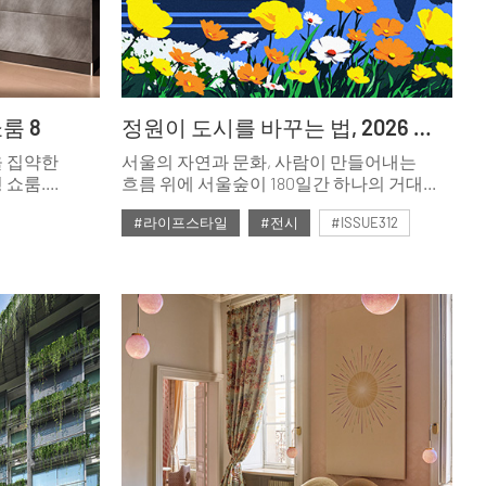
룸 8
정원이 도시를 바꾸는 법, 2026 서울국제정원박람회
을 집약한
서울의 자연과 문화, 사람이 만들어내는
 쇼룸.
흐름 위에 서울숲이 180일간 하나의 거대한
과
정원으로 펼쳐진다.
#라이프스타일
#전시
#ISSUE312
수 있다.
#2026년3월호