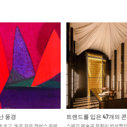
난 풍경
 솟고, 빛은 작은 캔버스 위에
스페인 예술과 문학이 번성했