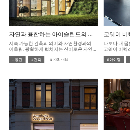
자연과 융합하는 아이슬란드의 건축
지속 가능한 건축의 의미와 자연환경과의
나보다 내 몸
어울림, 광활하게 펼쳐지는 신비로운 자연을
코웨이 비렉스
감상할 수 있는 아이슬란드의 방문자 센터는
정수를 담은 
#공간
#건축
#ISSUE313
#아이템
여행 중에 만나는 또 하나의 여행지다.
사용자의 체
반응하며 ‘맞
#2026년4월호
#2026년4월
정립한 라인
비렉스만의 
서울리빙디자