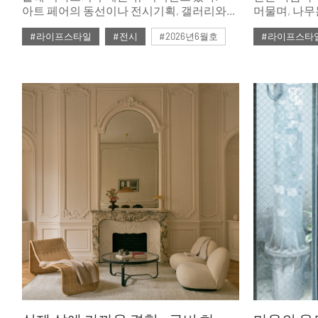
아트 페어의 동선이나 전시기획, 갤러리와
머물며, 나무
협업방식에서 기존과는 다른 새로운 시도가
서로 다른 시
#라이프스타일
#전시
#2026년6월호
#라이프스타
인상적이었다.
풍경을 안쪽
소개한다.