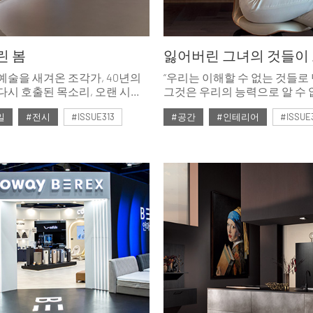
린 봄
잃어버린 그녀의 것들이 
 예술을 새겨온 조각가, 40년의
“우리는 이해할 수 없는 것들로
다시 호출된 목소리, 오랜 시간
그것은 우리의 능력으로 알 수 
응시해온 화가. 저마다의
우리가 사랑을 위해 모든 것을
일
#전시
#ISSUE313
#공간
#인테리어
#ISSUE
시간을 보내고 봄을 맞이한 세
이유는 그 알 수 없는 것들을 
맛보게 되기 때문이다. 그 외의
호
#2026년4월호
중요하지 않다.” 영화 <데미지
사랑으로 인해 모든 것을 잃은
이렇게 말한다. 배우 하연주에
이외에 중요한 것은 무엇일까?