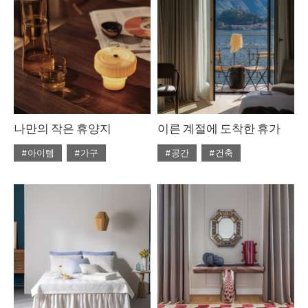
나만의 작은 휴양지
이른 계절에 도착한 휴가
#아이템
#가구
#공간
#건축
#2026년6월호
#2026년6월호