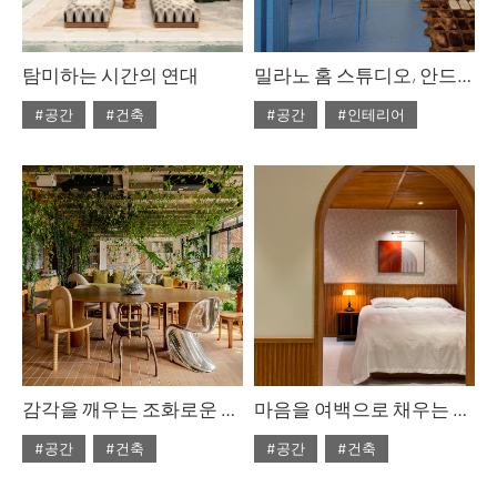
탐미하는 시간의 연대
밀라노 홈 스튜디오, 안드레아 로소 & 파비올라 디 비르질리오
#공간
#건축
#공간
#인테리어
#ISSUE309
#ISSUE308
#2025년12월호
#2025년11월호
감각을 깨우는 조화로운 병치
마음을 여백으로 채우는 서정적인 호텔
#공간
#건축
#공간
#건축
#ISSUE308
#ISSUE307