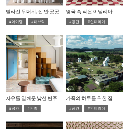
빨라진 무더위, 집 안 곳곳에 청량감을 주는 냉감 레이어링, 까사리빙 코티마 냉감 풀세트
영국 속 작은 이탈리아
#아이템
#패브릭
#공간
#인테리어
#ISSUE314
#2026년5월호
#ISSUE314
#2026년5월호
자유를 일깨운 낯선 변주
가족의 하루를 위한 집
#공간
#건축
#공간
#인테리어
#ISSUE314
#2026년5월호
#ISSUE313
#2026년4월호