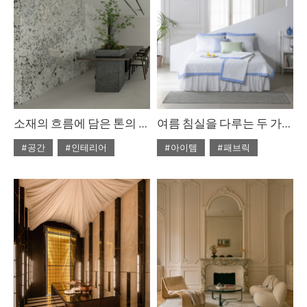
소재의 흐름에 담은 톤의 미학
여름 침실을 다루는 두 가지 방식
#공간
#인테리어
#아이템
#패브릭
#2026년 7월호
#2026년6월호