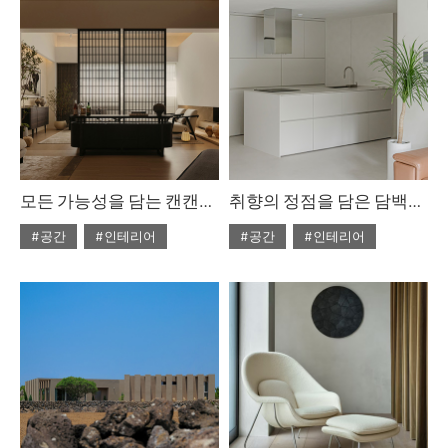
모든 가능성을 담는 캔캔의 플래그십
취향의 정점을 담은 담백한 공간
#공간
#인테리어
#공간
#인테리어
#ISSUE311
#2026년2월호
#ISSUE311
#2026년2월호