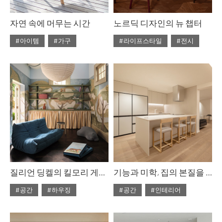
자연 속에 머무는 시간
노르딕 디자인의 뉴 챕터
#아이템
#가구
#라이프스타일
#전시
#ISSUE312
#2026년3월호
#ISSUE312
#2026년3월호
질리언 딩켈의 킬모리 게스트 하우스
기능과 미학, 집의 본질을 품다
#공간
#하우징
#공간
#인테리어
#ISSUE312
#2026년3월호
#ISSUE311
#2026년2월호