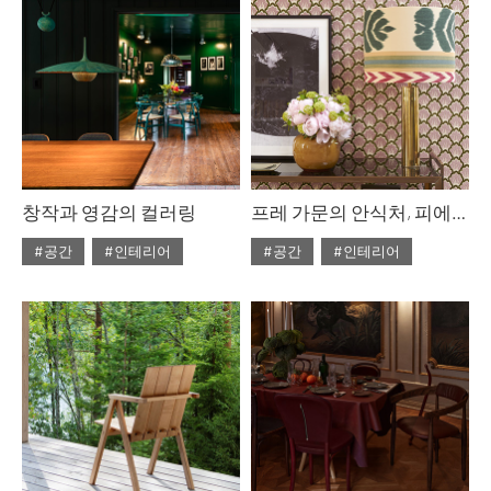
창작과 영감의 컬러링
프레 가문의 안식처, 피에르 프레 & 에밀리 프레
#공간
#인테리어
#공간
#인테리어
#ISSUE313
#2026년4월호