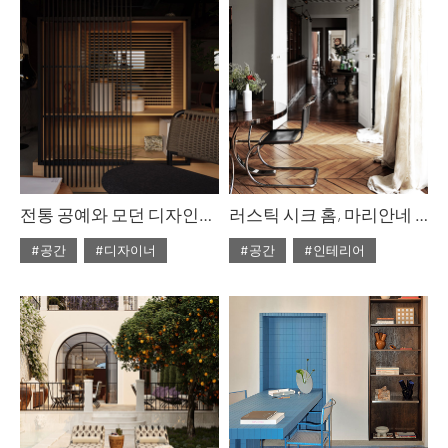
전통 공예와 모던 디자인의 균형, 스타판 홀름
러스틱 시크 홈, 마리안네 티건
#공간
#디자이너
#공간
#인테리어
#ISSUE310
#2026년1월호
#ISSUE309
#2025년12월호