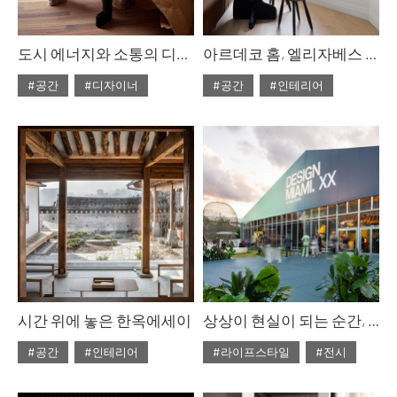
도시 에너지와 소통의 디자인, DAM
아르데코 홈, 엘리자베스 그라치올로
#공간
#디자이너
#공간
#인테리어
#ISSUE311
#2026년2월호
#ISSUE311
#2026년2월호
시간 위에 놓은 한옥에세이
상상이 현실이 되는 순간, 디자인 마이애미. XX
#공간
#인테리어
#라이프스타일
#전시
#ISSUE310
#2026년1월호
#ISSUE310
#2026년1월호