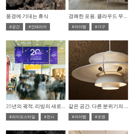
풍경에 기대는 휴식
경쾌한 포용, 클라우드 무드
#공간
#인테리어
#아이템
#가구
#ISSUE311
#2026년2월호
#ISSUE311
#2026년2월호
20년의 궤적, 리빙의 새로운 지평을 열다 <2025 홈·테이블데코페어>
같은 공간, 다른 분위기의 빛
#라이프스타일
#전시
#아이템
#조명
#ISSUE311
#2026년2월호
#ISSUE311
#2026년2월호