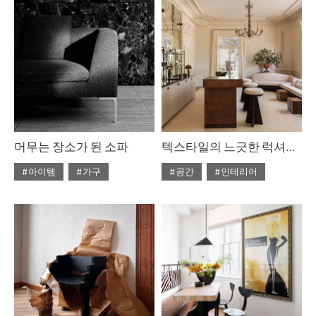
머무는 장소가 된 소파
텍스타일의 느긋한 럭셔리, 샤토 라 방키에르
#아이템
#가구
#공간
#인테리어
#ISSUE311
#2026년2월호
#ISSUE311
#2026년2월호