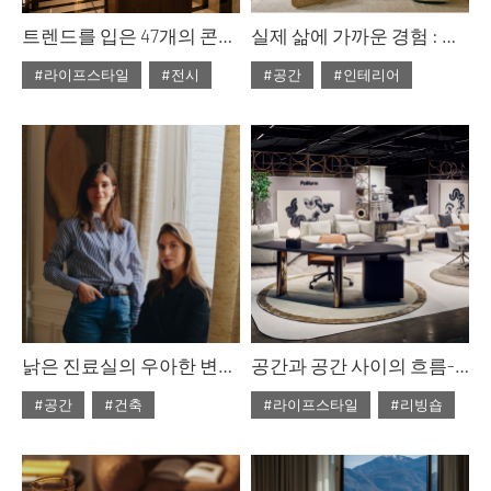
트렌드를 입은 47개의 콘셉트 룸 : 까사 데코 2026
실제 삶에 가까운 경험 : 구비 하우스 파리
#라이프스타일
#전시
#공간
#인테리어
#2026년6월호
#2026년6월호
낡은 진료실의 우아한 변신, 에스테르 카츠&레아 카츠
공간과 공간 사이의 흐름-폴리폼 ‘ART OF LIVING SPACE’ 팝업
#공간
#건축
#라이프스타일
#리빙숍
#2026년6월호
#2026년6월호