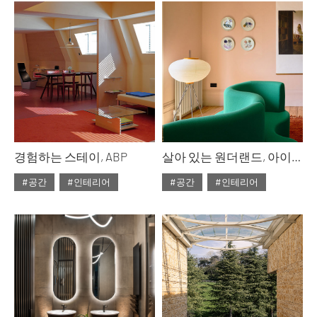
#2025년11월호
#2025년10월호
경험하는 스테이, ABP
살아 있는 원더랜드, 아이레니 코시
#공간
#인테리어
#공간
#인테리어
#ISSUE307
#ISSUE307
#2025년10월호
#2025년10월호