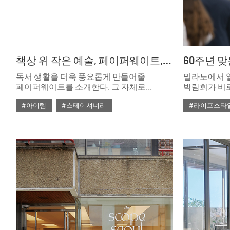
책상 위 작은 예술, 페이퍼웨이트, 이토록 멋스러운 독서의 시간
독서 생활을 더욱 풍요롭게 만들어줄
밀라노에서 열
페이퍼웨이트를 소개한다. 그 자체로
박람회가 비
아름다운 오브제의 역할을 하는
밀라노에서 2
#아이템
#스테이셔너리
#라이프스타
페이퍼웨이트는 보는 것만으로도 즐거움을
젊은 디자이
더해준다.
펼쳐낸 것. 지
#2022년 9월호
#ISSUE270
#문진
#ISSUE269
디자인 축제
시기로 되돌린
불어넣었다.