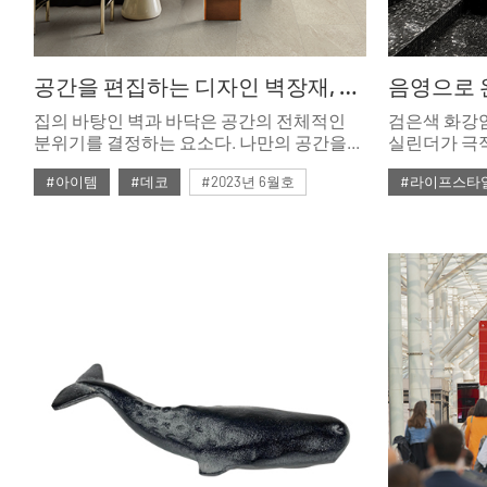
공간을 편집하는 디자인 벽장재, LX Z:IN ‘에디톤 월’
집의 바탕인 벽과 바닥은 공간의 전체적인
검은색 화강
분위기를 결정하는 요소다. 나만의 공간을
실린더가 극
한층 고급스럽게 연출하고 싶다면, 남들과는
존재감을 드
#아이템
#데코
#2023년 6월호
#라이프스타
다른 새로운 벽장재를 선택해보는 것은
스토어. 브
어떨까. 스톤 소재의 색감과 패턴을
컬러로 통일
#ISSUE279
#LX지인
#2023년 3월
정교하게 구현한 LX Z:IN ‘에디톤 월’은
완려한 기품을
#브랜드
공간에 깊이를 더하며 일상의 미감을
높여준다.