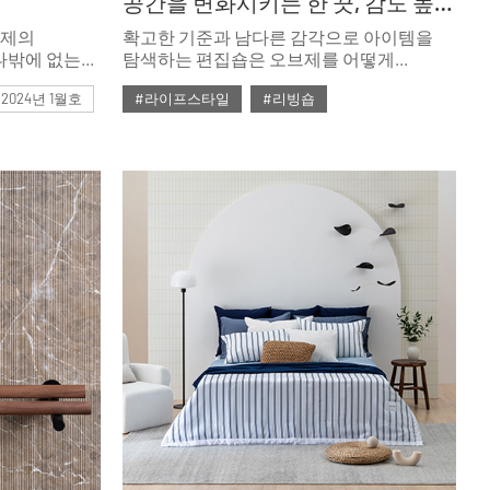
공간을 변화시키는 한 끗, 감도 높은 편집숍이 제안하는 오브제 트렌드
브제의
확고한 기준과 남다른 감각으로 아이템을
나밖에 없는
탐색하는 편집숍은 오브제를 어떻게
비한 실용주의
바라볼까. 트렌드부터 스타일링 팁,
#2024년 1월호
#라이프스타일
#리빙숍
한 과감하고
주목해야 할 아이템까지 감도 높은 편집숍이
브제의
소개하는 오브제 이야기를 들어본다.
제
#2023년 11월호
#ISSUE284
스타일링과
#리빙 편집숍
이다.