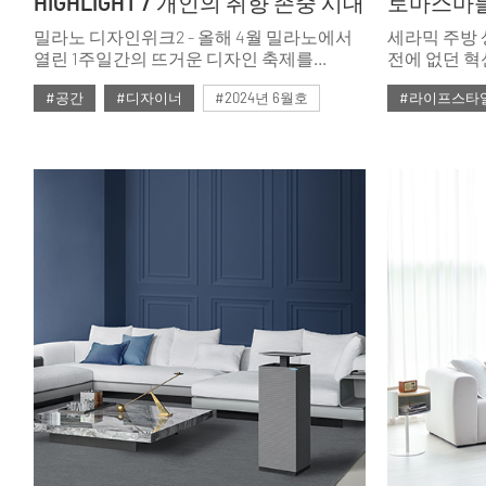
HIGHLIGHT / 개인의 취향 존중 시대
토마스마블
밀라노 디자인위크2 - 올해 4월 밀라노에서
세라믹 주방
열린 1주일간의 뜨거운 디자인 축제를
전에 없던 혁
조명한다.
인덕션과 상판
#공간
#디자이너
#2024년 6월호
#라이프스타
인덕션’을 출
물론 아름답
#ISSUE291
#ISSUE286
라이프를 한층