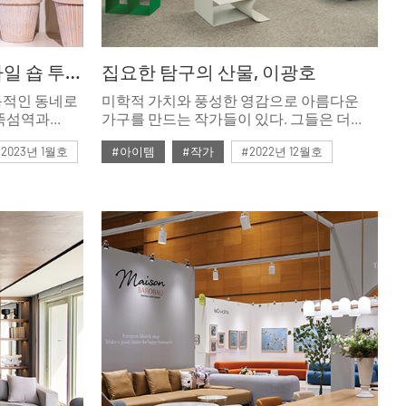
성수동 리빙&라이프스타일 숍 투어 지금 여기, 연무장길 1
집요한 탐구의 산물, 이광호
동적인 동네로
미학적 가치와 풍성한 영감으로 아름다운
 뚝섬역과
가구를 만드는 작가들이 있다. 그들은 더
심으로
나아가 높은 기능성과 생산성을 갖추거나,
#2023년 1월호
#아이템
#작가
#2022년 12월호
 팝업
국내외 브랜드와 협업하는 등 적극적인
랜드의 핵심
행보를 이뤄왔다. 브랜드와 협업해 무한히
#ISSUE273
#국내디자이너
#K디자인
운 콘텐츠가
도약하고 있는 작가들을 만나본다.
#아트퍼니처
로 눈을
숍이 속속
다.
무장길부터
&히든
보자.