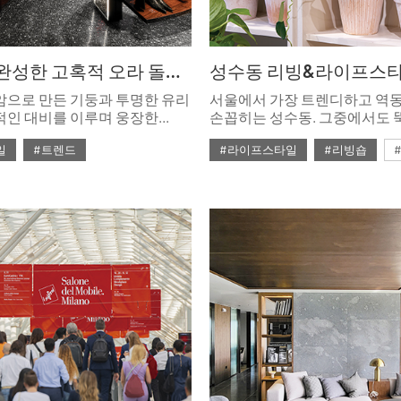
음영으로 완성한 고혹적 오라 돌체앤가바나 서울 스토어
암으로 만든 기둥과 투명한 유리
서울에서 가장 트렌디하고 역
적인 대비를 이루며 웅장한
손꼽히는 성수동. 그중에서도
러내는 돌체앤가바나 서울
성수역을 잇는 연무장길을 중
일
#트렌드
#라이프스타일
#리빙숍
랜드의 정체성을 상징하는 블랙
일어나는 변화가 심상치 않다.
감을 준 내부 역시 미니멀하면서
스토어의 성지이자 글로벌 브
호
#ISSUE276
#럭셔리
#ISSUE274
#성수동
 지녔다.
거점으로 자리매김하면서 새로
끊임없이 흐르고 있다. 골목길
돌리면 힙하고 매력적인 로컬 
나타나 다채로운 경험을 선사한
‘성수잘알’이 되고 싶다면, 연
탐방할 것! 에디터가 엄선한 핫
플레이스로 발걸음을 성큼 옮겨