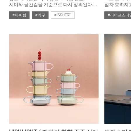
시야와 공간감을 기준으로 다시 정의된다.
점차 흐려지고
크기보다 접근성을, 가능성보다 현재를
정체성을 느낄
#아이템
#가구
#ISSUE311
#라이프스타
우선하며 현대인의 기준이 될 테이블이
진화 중인 플
무엇인지 묻는다.
상품을 판매하
#2026년2월호
#2025년2월
플래그십 스
디자인하고 
추구하는 미
정서적으로 
것이 그 예.
감동을 제공
럭셔리 플래