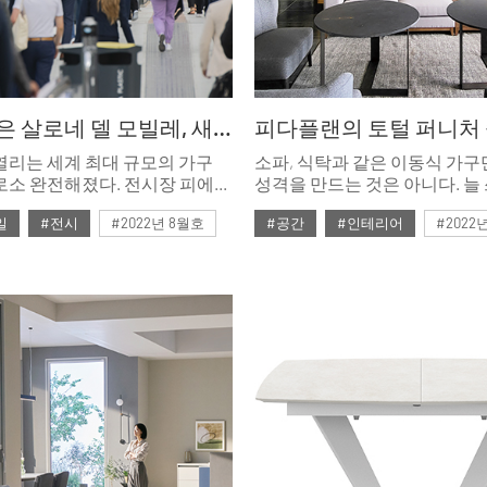
60주년 맞은 살로네 델 모빌레, 새로운 미래를 위한 환대1
리는 세계 최대 규모의 가구
소파, 식탁과 같은 이동식 가
로소 완전해졌다. 전시장 피에라
성격을 만드는 것은 아니다. 늘
175개의 출품 업체와 600명의
수납장과 아일랜드 테이블, 선
일
#전시
#2022년 8월호
#공간
#인테리어
#2022
너가 자신의 디자인 세계를
가구의 디자인까지도 고려한 
난 6월 7일부터 열린 6일간의
솔루션이 더해진다면, 더욱 
#살로네델모빌레
#ISSUE269
#피다플랜
는 밀라노를 코로나 이전의
인테리어를 완성할 수 있다.
 듯 도시 전체에 활기를