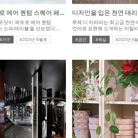
두닷 ‘콰트로 에어 퀀텀 스퀘어 페닉스 소파 테이블
두닷이 ‘콰트로 에어 퀀텀
루체 디 카라라는 최고급 천연
 소파 테이블’을 선보였다.
언어로 표현해 소개하는 이탈리
과 내열성, 발수 기능을 갖춘
이곳의 크리에이티브 디렉터 
#가구
#2023년 10월호
#공간
#욕실
#2023년 8
스를 활용한 제품으로 미니멀
베레시는 섬세한 텍스처가 가
공학적인 설계를 더했다.
통해 인도어와 아웃도어를 위한
#두닷
#테이블
#ISSUE281
#욕실 스타일링
별화된 디테일은 거실
비전을 제시한다.
을 더욱 풍성하고 윤택하게