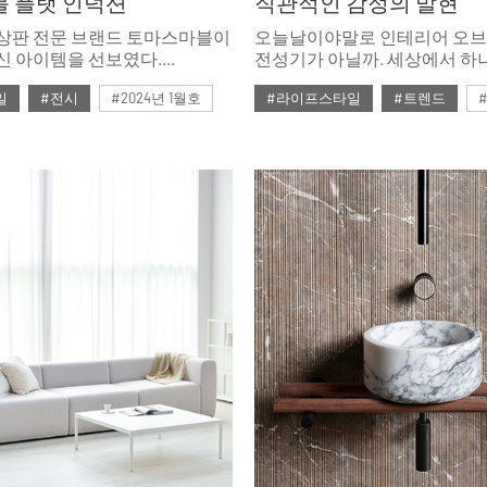
 플랫 인덕션
직관적인 감정의 발현
 상판 전문 브랜드 토마스마블이
오늘날이야말로 인테리어 오
신 아이템을 선보였다.
전성기가 아닐까. 세상에서 하
 사이의 단차를 없앤 ‘플랫
수공예 작품부터 다기능을 겸
일
#전시
#2024년 1월호
#라이프스타일
#트렌드
시한 것. 편리함과 쾌적함은
아이템, 메타버스에서나 볼 법
고 고급스러운 디자인으로 키친
신선한 실루엣의 피스까지. 오
#ISSUE286
#데커레이션 오브
 풍성하게 가꿔줄 것이다.
스펙트럼이 넓어진 만큼이나 
활용법 또한 무궁무진해지는 중