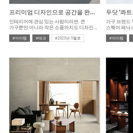
프리미엄 디자인으로 공간을 완성하는, 코웨이 노블 공기청정기2
인테리어에 관심 있는 사람이라면, 큰
가구 브랜드 
가구뿐만 아니라 작은 소품까지도 디자인과
스퀘어 페닉스
소재 등을 꼼꼼히 따져보고 고른다.
뛰어난 내구성
#아이템
#테크
#2023년 11월호
#아이템
신소재 페닉
디자인, 인체
#ISSUE284
#코웨이
#ISSUE283
두닷만의 차
라이프스타일
가꿔준다.