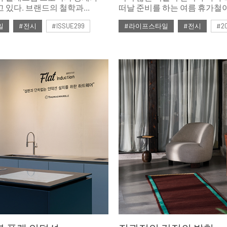
 있다. 브랜드의 철학과
떠날 준비를 하는 여름 휴가철
 수 있는 문화적 공간으로
어김없이 찾아왔다. 특히 본격
일
#전시
#ISSUE299
#라이프스타일
#전시
#2
래그십 스토어는 더 이상
대기 중인 8월은 정말 어디에라
는 데 그치지 않는다.
않는다면 열기에 잠식돼버릴 
호
#ISSUE293
토어 내부를 미술관처럼
도사리는 시기다.
예술 작품을 전시해 브랜드가
학적 가치를 전달하고, 소비자와
연결될 수 있는 경험을 제공하는
 새로운 문화적 경험과 예술적
하는 플랫폼으로 변신한 대표
그십 스토어들을 살펴봤다.