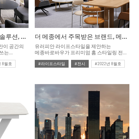
피다플랜의 토털 퍼니처 솔루션, 가구로 완성하는 하이엔드 공간
더 메종에서 주목받은 브랜드, 메종바로바우가 제안하는 홈 스타일링
구만이 공간의
유러피안 라이프스타일을 제안하는
 쓰는
메종바로바우가 프리미엄 홈 스타일링 전시
반 등 빌트인
‘2022 더 메종’에서 관람객과 만났다. 가구를
년 8월호
#라이프스타일
#전시
#2022년 8월호
토털 퍼니처
넘어 집의 스타일을 규정하는 방법과
고급스러운
아이디어를 제안해 눈길을 끌었다.
#ISSUE269
#더메종