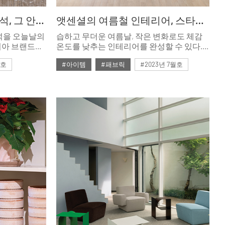
디자인을 입은 쳔연 대리석, 그 안의 순수한 휴식, 루체 디 카라라
앳센셜의 여름철 인테리어, 스타일과 시원함을 살린 홈 스타일링
석을 오늘날의
습하고 무더운 여름날, 작은 변화로도 체감
아 브랜드다.
온도를 낮추는 인테리어를 완성할 수 있다.
어틸러
시원한 기능성 소재 및 컬러를 사용해
월호
#아이템
#패브릭
#2023년 7월호
미된 천연석을
청량하고 쾌적한 분위기를 연출해볼 것.
 토털 룩의
라이프스타일 브랜드 앳센셜이 스타일과
#ISSUE280
#여름 침구
시원함을 동시에 누리는 공간별 스타일링을
제안한다.