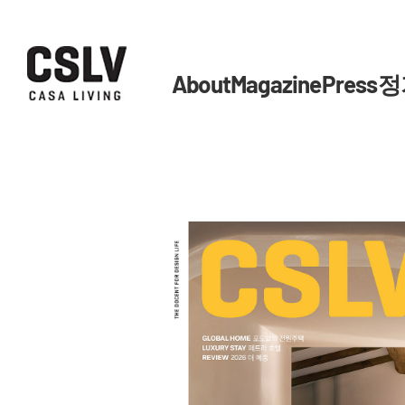
About
Magazine
Press
정