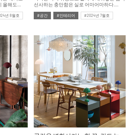
이 올해도
선사하는 충만함은 실로 어마어마하다.
적인 무더위가
행복은 멀리 있지 않음을 매일 느끼며 사는
024년 8월호
#공간
#인테리어
#2024년 7월호
도 가지
세 사람의 집을 소개한다. 각자의 미적
위험이
감각과 삶의 방식이 고스란히 녹아 있는
#ISSUE292
곳이다.