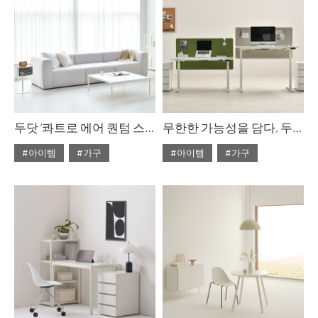
두닷 ‘콰트로 에어 퀀텀 스퀘어 페닉스 소파 테이블
무한한 가능성을 담다, 두닷 콰트로 모션 데스크
#아이템
#가구
#아이템
#가구
#2023년 10월호
#2023년 8월호
#ISSUE283
#두닷
#ISSUE281
#두닷
#테이블
#데스크