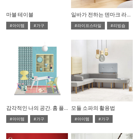
마블 테이블
일바가 전하는 덴마크 라이프스타일
#아이템
#가구
#라이프스타일
#리빙숍
#2020년 3월호
#3월호
#2020년 2월호
#2월호
#3월호 쇼핑
#가구
#2월호 줌
#가구
#대리석
#마블
#리빙숍
#북유럽
#마블 테이블
#쇼핑
#소파
#의자
#줌
#테이블
#침대
#테이블
감각적인 나의 공간, 홈 플레이스
모듈 소파의 활용법
#아이템
#가구
#아이템
#가구
#2020년 2월호
#2월호
#2020년 2월호
#2월호
#2월호 룩
#가구
#2월호 가이드
#가구