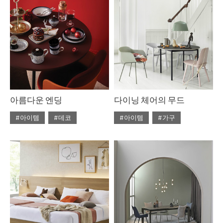
#거실
#룩
#서재
#가이드
#디자인
#소품
#의자
#소파
#인테리어
#인테리어
#조명
#집 꾸미기
#침실
#테이블
아름다운 엔딩
다이닝 체어의 무드
#아이템
#데코
#아이템
#가구