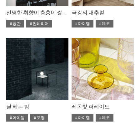
선명한 취향이 층층이 쌓인 집
극강의 내추럴
#공간
#인테리어
#아이템
#데코
#2021년10월호
#2020년 6월호
#6월호
#ISSUE259
#집스타그램
#6월호 뉴
#뉴
#디올
#리빙인플루언서
#라탄
#리넨
#우드
#의자
#자라홈
#조명
#체어
#테이블
#토즈
#펌리빙
달 헤는 밤
레몬빛 퍼레이드
#아이템
#조명
#아이템
#데코
#2020년 5월호
#5월호
#2020년 4월호
#4월호
#5월호 트렌드
#조명
#4월호 뉴
#가구
#뉴