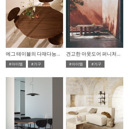
에그 테이블의 다재다능한 아름다움
견고한 아웃도어 퍼니처를 찾고 있다면
#아이템
#가구
#아이템
#가구
#2022년 4월호
#2022년 2월호
#ISSUE265
#테이블
#ISSUE263
#테이블