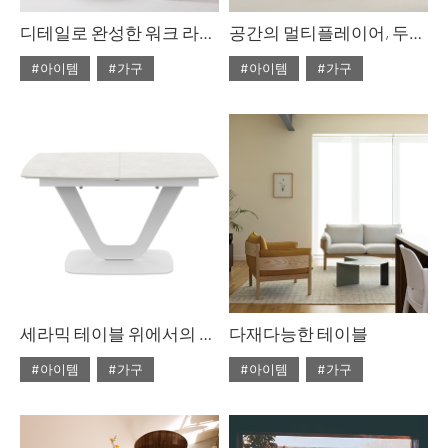
디테일로 완성한 워크 라이프, 두닷 ‘콰트로 에어 노트북 데스크’
공간의 멀티플레이어, 두닷 ‘콰트로 에어 테이블
#아이템
#가구
#아이템
#가구
#2023년 5월호
#2023년 3월호
#ISSUE278
#데스크
#ISSUE276
#두닷
세라믹 테이블 위에서의 만찬
다재다능한 테이블
#아이템
#가구
#아이템
#가구
#2022년 5월호
#2022년 4월호
#ISSUE266
#테이블
#ISSUE265
#테이블