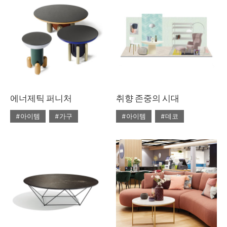
#조명 디자인
#테이블
#비트라
#소파
#트렌드
#에르메스
#테이블
#토즈
#패션
에너제틱 퍼니처
취향 존중의 시대
#아이템
#가구
#아이템
#데코
#2020년 4월호
#4월호
#2020년 4월호
#4월호
#4월호 쇼핑
#가구
#4월호 룩
#가구
#가구 디자인
#디자인
#데코
#룩
#소품
#쇼핑
#의자
#체어
#스타일링
#의자
#테이블
#조명
#집 꾸미기
#체어
#테이블
#패브릭