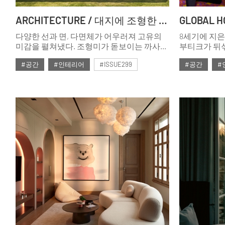
ARCHITECTURE / 대지에 조형한 예술 조각
다양한 선과 면, 다면체가 어우러져 고유의
8세기에 지은
미감을 펼쳐냈다. 조형미가 돋보이는 까사
부티크가 뒤섞
아라스(Casa Haras)는 공간을 예술로
모습을 잘 간직
#공간
#인테리어
#ISSUE299
#공간
#
향유하고자 한 인테리어 디자이너의 집이다.
Vieille du
19세기 오스
#2025년2월호
#2025년2월
피카르를 만
거쳤고, 컬
됐다.