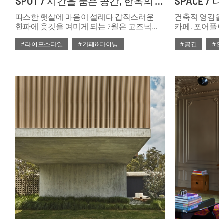
SPOT / 시간을 품은 공간, 한옥의 재해석
따스한 햇살에 마음이 설레다 갑작스러운
건축적 영감
한파에 옷깃을 여미게 되는 2월은 고즈넉한
카페, 포어플랜
한옥 카페에 앉아 사유하기 좋은 시기다. 창
디저트를 제
#라이프스타일
#카페&다이닝
#공간
#
너머 겨울 풍경을 바라보며 따뜻한 차
미학과 아이
한잔과 정성스레 준비된 디저트를 음미하면
선사하는 장
#ISSUE299
#2025년2월호
#2025년2월
마음이 차오른다. 전주 한옥마을에서 찾은
전통미와 현대적 감각이 돋보이는 카페를
소개한다.