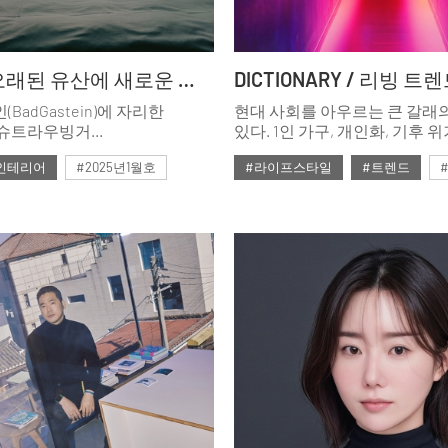
HOTEL / 오래된 유산에 새로운 럭셔리를 더하다
BadGastein)에 자리한
현대 사회를 아우르는 큰 갈래
 슈트라우빙거
있다. 1인 가구, 개인화, 기후 위
lStraubinger)는 역사 보전의
가능성, 인공지능, 헬스케어다.
인테리어
#2025년1월호
#라이프스타일
#트렌드
는 장소다. 역사 속 건물들을
바탕으로 알아두면 쓸모 있는, 2
교하게 복원해 현대적 럭셔리와
위한 리빙과 라이프스타일 트
#ISSUE298
시킨 공간. 과거의 존중을
정리했다.
운 스타일을 더한, 오래된
 변화를 감상한다.