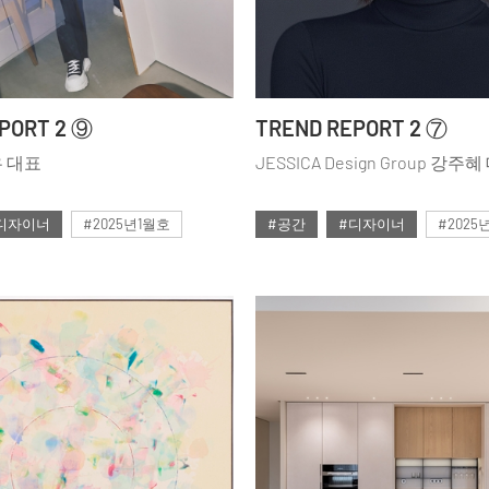
PORT 2 ⑨
TREND REPORT 2 ⑦
우 대표
JESSICA Design Group 강주
디자이너
#2025년1월호
#공간
#디자이너
#2025
#ISSUE298