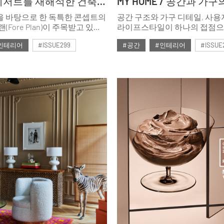
SPACE / 디저트를 재해석한 건축가의 발상
을 바탕으로 한 독특한 콘셉트의
공간 구조와 가구 디테일, 사
(Fore Plan)이 주목받고 있다.
라이프스타일이 하나의 접점으
공하는 공간을 넘어 건축적인
집의 완성도는 극대화된다. 정
인테리어
#ISSUE299
#공간
#인테리어
#ISSUE
디어가 스며든 특별한 경험을
진보적인 아름다움을 갖춘 가
소다.
‘미노띠’의 제안에 귀 기울일 
호
#2025년2월호
이유다.