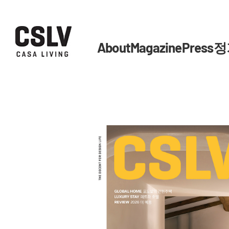
About
Magazine
Press
정