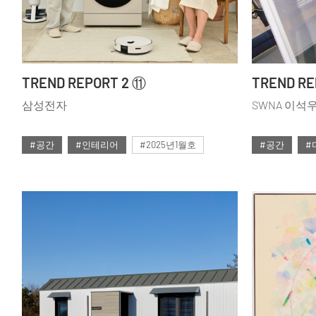
TREND REPORT 2 ⑪
TREND RE
삼성전자
SWNA 이석
#공간
#인테리어
#2025년1월호
#공간
#
#ISSUE298
#ISSUE298