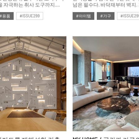
 자극하는 취사 도구까지.
넘은 필수다. 바닥재부터 벽지, 가구와 조명,
물론 인도어에서도 사랑받는
가전과 식기 등 함께 살아가는
#용품
#ISSUE299
#아이템
#가구
#ISSUE29
았다.
위한 배려가 바탕이기 때문이다. 반려동
반려인 모두에게 이롭고, 인테
호
#2025년2월호
있는 제품을 모았다. 나만을 
아이디어를 얻을 수 있을 것이다