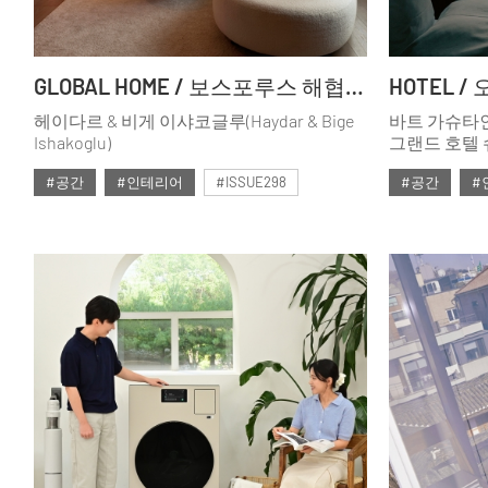
GLOBAL HOME / 보스포루스 해협의 집
헤이다르 & 비게 이샤코글루(Haydar & Bige
바트 가슈타인(
Ishakoglu)
그랜드 호텔
(GrandHote
#공간
#인테리어
#ISSUE298
#공간
#
정점을 상징하
세심하고 정
#2025년1월호
#ISSUE298
완벽하게 조화
바탕으로 새로
유산의 새로운