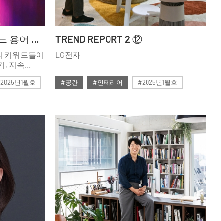
DICTIONARY / 리빙 트렌드 용어 사전
TREND REPORT 2 ⑫
의 키워드들이
LG전자
기, 지속
 이를
#2025년1월호
#공간
#인테리어
#2025년1월호
025년을
렌드 용어를
#ISSUE298