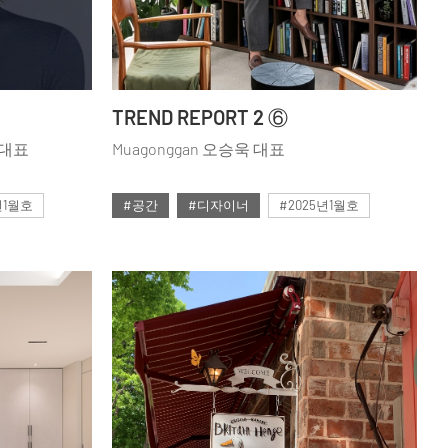
TREND REPORT 2 ⑥
혜 대표
Muagonggan 오승욱 대표
년1월호
#공간
#디자이너
#2025년1월호
#ISSUE298