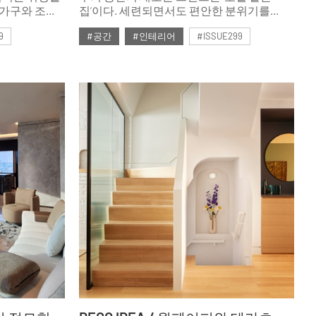
집’이다. 세련되면서도 편안한 분위기를
 반려동물을
자아내는 호텔 인테리어는 집 꾸미기의
9
#공간
#인테리어
#ISSUE299
물과
중요한 원천으로 주목받고 있다. 국내
리어 가치가
정상급 호텔들의 인테리어에서 그 해답을
#2025년2월호
위한 펫테리어
찾았다.
.