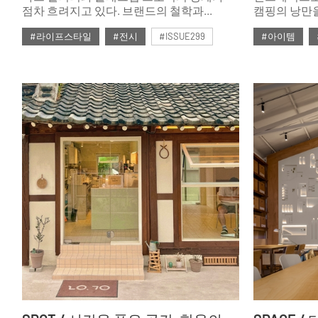
점차 흐려지고 있다. 브랜드의 철학과
캠핑의 낭만을
정체성을 느낄 수 있는 문화적 공간으로
아웃도어는 
#라이프스타일
#전시
#ISSUE299
#아이템
진화 중인 플래그십 스토어는 더 이상
아이템을 모
상품을 판매하는 데 그치지 않는다.
#2025년2월호
#2025년2월
플래그십 스토어 내부를 미술관처럼
디자인하고 예술 작품을 전시해 브랜드가
추구하는 미학적 가치를 전달하고, 소비자와
정서적으로 연결될 수 있는 경험을 제공하는
것이 그 예. 새로운 문화적 경험과 예술적
감동을 제공하는 플랫폼으로 변신한 대표
럭셔리 플래그십 스토어들을 살펴봤다.