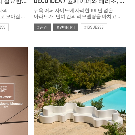
MY HOME / 공간과 가구의 절묘한 균형
DECO IDEA / 월페이퍼와 테라초, 컬러의 시너지
용자의
뉴욕 어퍼 사이드에 자리한 100년 넘은
로 모아질 때
아파트가 1년여 간의 리모델링을 마치고
교한 기능과
독특한 스타일로 재탄생했다. 복잡한 동선을
299
#공간
#인테리어
#ISSUE299
구 브랜드
정돈하고, 아름다운 정원으로 이어지게 만든
수밖에 없는
집. 인상적인 컬러와 소재가 펼쳐지는
#2025년2월호
부부와 가족의 공간이다.