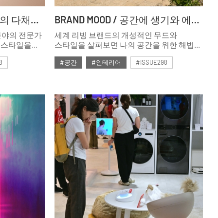
ITEM / 컬러와 형태, 소재의 다채로운 변주 ③
BRAND MOOD / 공간에 생기와 에너지를 더하는 리빙 스타일 제안
분야의 전문가
세계 리빙 브랜드의 개성적인 무드와
프스타일을
스타일을 살펴보면 나의 공간을 위한 해법을
 바탕으로
찾을 수 있다. 독창적인 디자인과 소재,
8
#공간
#인테리어
#ISSUE298
 온 물성’,
컬러와 형태로 탄생한 제품과 인테리어
 충실히 반영한
아이디어를 바탕으로 새로운 한 해를 위한
#2025년1월호
과 디자인
생기 있는 인테리어를 완성할 수 있을
리빙>의
것이다.