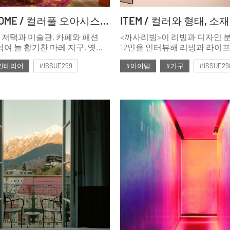
GLOBAL HOME / 컬러풀 오아시스 티보 피카르(Thibaut Picard)
 저택과 미술관, 카페와 패션
<까사리빙>이 리빙과 디자인 
여 늘 활기찬 마레 지구. 옛
12인을 인터뷰해 리빙과 라이
한 뤼 비에유 뒤 템플(Rue
위한 트렌드를 전망했다. 이를
인테리어
#ISSUE299
#아이템
#가구
#ISSUE29
 Temple)에 위치한 115m² 규모의
선정한 세 가지 키워드, ‘자연에서
만 양식의 아파트는 티보
‘곡선의 미학’, ‘트렌드 컬러’를
호
#2025년1월호
나 대대적인 리노베이션을
리빙 아이템을 소개한다. 리빙
러풀한 개성과 현대성을 갖추게
라이프를 위한 안내서, <까사
도슨트.