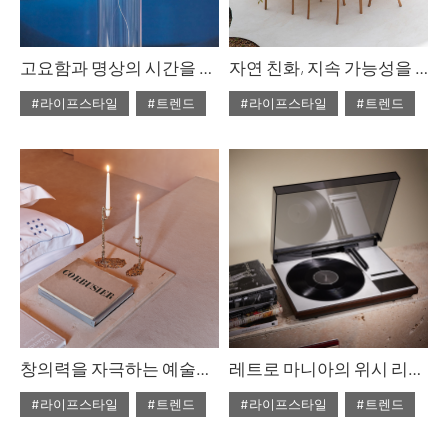
고요함과 명상의 시간을 위해
자연 친화, 지속 가능성을 찾아서
#라이프스타일
#트렌드
#라이프스타일
#트렌드
#ISSUE302
#ISSUE302
#2025년5월호
#2025년5월호
창의력을 자극하는 예술적 열정
레트로 마니아의 위시 리스트
#라이프스타일
#트렌드
#라이프스타일
#트렌드
#ISSUE302
#ISSUE302