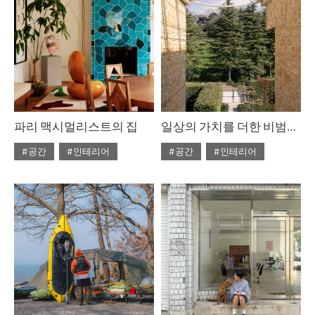
파리 맥시멀리스트의 집
일상의 가치를 더한 비범한 서사
#공간
#인테리어
#공간
#인테리어
#2025년9월호
#2025년7월호
#ISSUE306
#ISSUE306