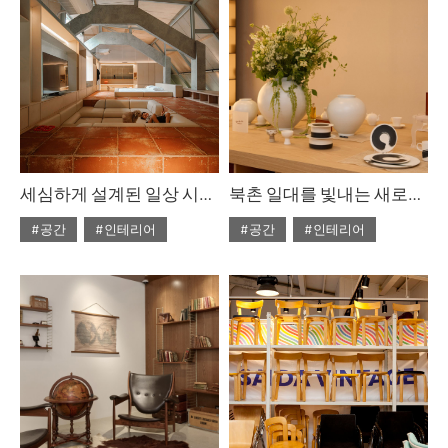
세심하게 설계된 일상 시퀀스
북촌 일대를 빛내는 새로운 공간
#공간
#인테리어
#공간
#인테리어
#ISSUE305
#ISSUE304
#2025년8월호
#2025년7월호