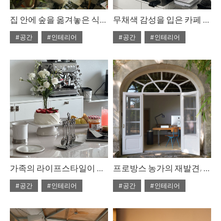
집 안에 숲을 옮겨놓은 식물 애호가의 집
무채색 감성을 입은 카페 같은 집
#공간
#인테리어
#공간
#인테리어
#ISSUE305
#ISSUE305
#2025년8월호
#2025년8월호
가족의 라이프스타일이 녹아든 취향 공간
프로방스 농가의 재발견, 모니크 & 레지스
#공간
#인테리어
#공간
#인테리어
#ISSUE305
#ISSUE305
#2025년8월호
#2025년8월호