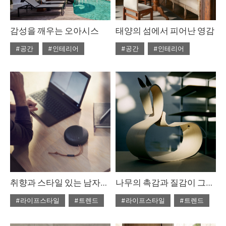
감성을 깨우는 오아시스
태양의 섬에서 피어난 영감
#공간
#인테리어
#공간
#인테리어
#ISSUE303
#2025년6월호
#2025년6월호
#ISSUE303
취향과 스타일 있는 남자에게
나무의 촉감과 질감이 그리워질 때
#라이프스타일
#트렌드
#라이프스타일
#트렌드
#2025년5월호
#2025년5월호