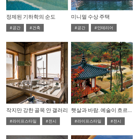
정제된 기하학의 순도
미니멀 수상 주택
#공간
#건축
#공간
#인테리어
#ISSUE304
#2025년7월호
#2025년7월호
#ISSUE304
작지만 강한 골목 안 갤러리
햇살과 바람, 예술이 흐르는 미술관
#라이프스타일
#전시
#라이프스타일
#전시
#ISSUE303
#ISSUE303