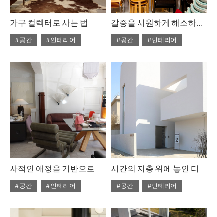
가구 컬렉터로 사는 법
갈증을 시원하게 해소하는 빈티지, 사이다빈티지
#공간
#인테리어
#공간
#인테리어
#ISSUE304
#2025년7월호
#2025년7월호
#ISSUE304
사적인 애정을 기반으로 한 큐레이션 마켓파흐트
시간의 지층 위에 놓인 디자인, 무제움
#공간
#인테리어
#공간
#인테리어
#ISSUE304
#ISSUE304
#2025년7월호
#2025년7월호