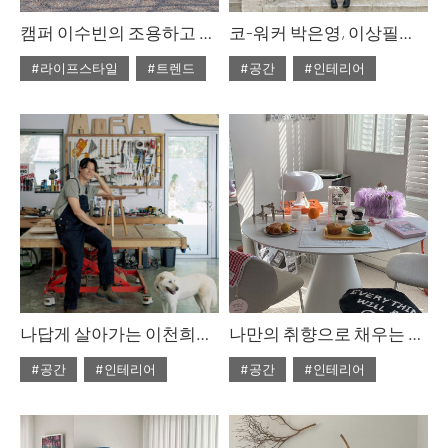
캠퍼 이수빈의 조용하고 깊은 자연 속 리듬
코-워커 박은영, 이상필의 환대하는 작업실
#라이프스타일
#트렌드
#공간
#인테리어
#ISSUE305
#ISSUE305
#2025년8월호
#2025년8월호
나답게 살아가는 이천희의 자연 속 공방
나만의 취향으로 채우는 즐거움
#공간
#인테리어
#공간
#인테리어
#ISSUE305
#ISSUE305
#2025년8월호
#2025년8월호