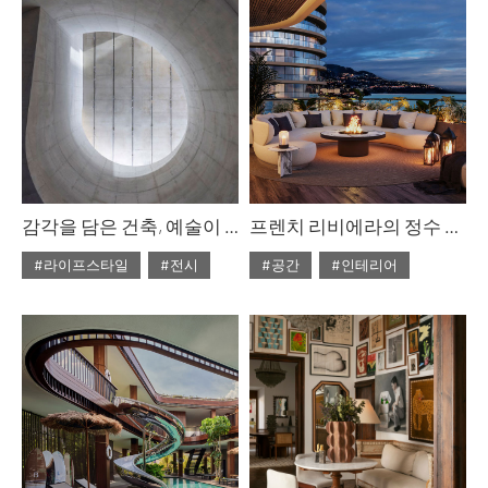
#2025년6월호
#2025년6월호
감각을 담은 건축, 예술이 머무는 곳
프렌치 리비에라의 정수 모나코 레지던스
#라이프스타일
#전시
#공간
#인테리어
#ISSUE303
#ISSUE303
#2025년6월호
#2025년6월호