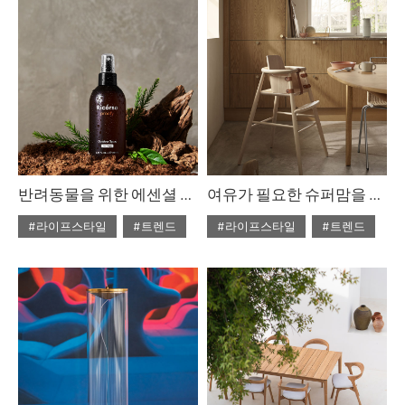
#ISSUE302
#ISSUE302
반려동물을 위한 에센셜 아이템
여유가 필요한 슈퍼맘을 위하여
#라이프스타일
#트렌드
#라이프스타일
#트렌드
#2025년5월호
#ISSUE302
#ISSUE302
#2025년5월호