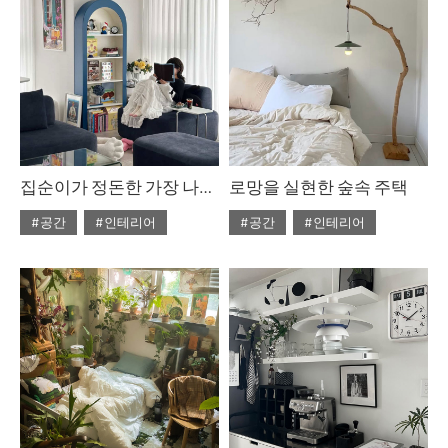
집순이가 정돈한 가장 나다운 집
로망을 실현한 숲속 주택
#공간
#인테리어
#공간
#인테리어
#ISSUE305
#ISSUE305
#2025년8월호
#2025년8월호