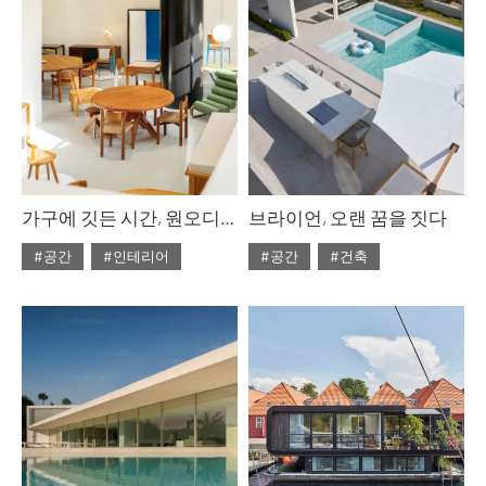
가구에 깃든 시간, 원오디너리맨션
브라이언, 오랜 꿈을 짓다
#공간
#인테리어
#공간
#건축
#2025년7월호
#ISSUE304
#ISSUE304
#2025년7월호