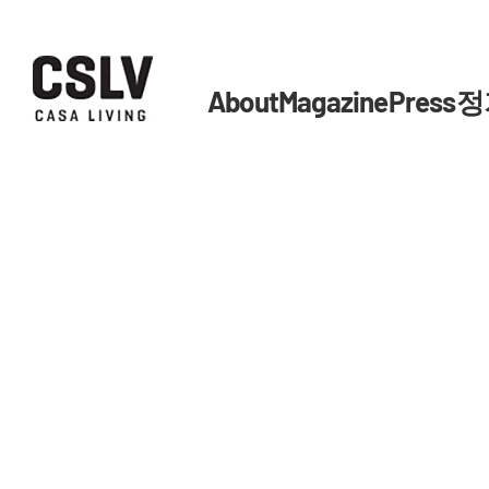
About
Magazine
Press
정