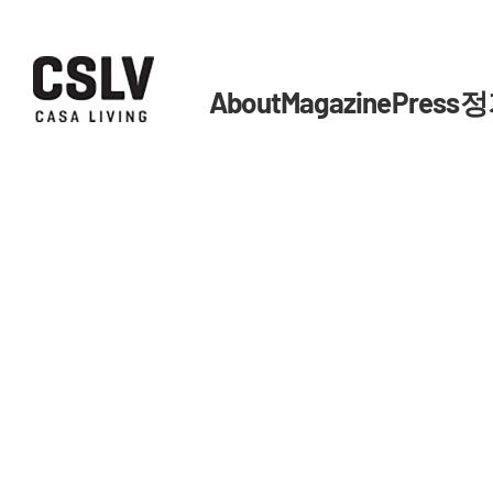
About
Magazine
Press
정