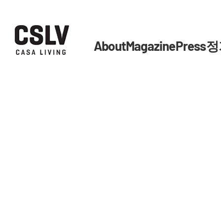
About
Magazine
Press
정