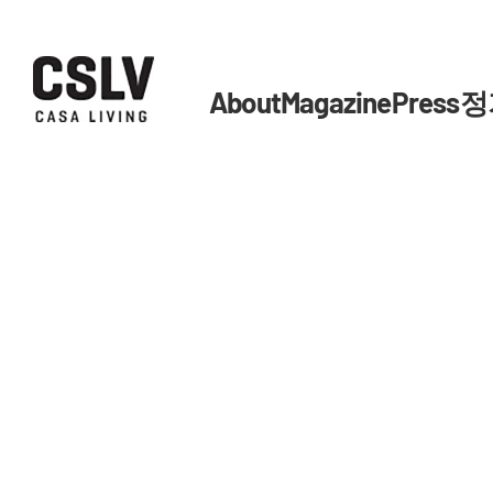
About
Magazine
Press
정